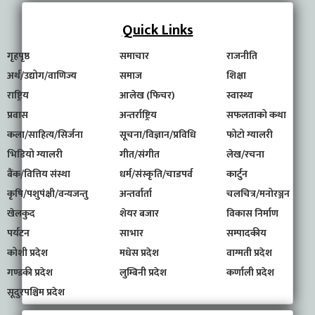
Quick Links
गृहपृष्ठ
समाचार
राजनीति
अर्थ/उद्योग/वाणिज्य
समाज
शिक्षा
राष्ट्रिय
आलेख (फिचर)
स्वास्थ्य
प्रवास
अन्तर्राष्ट्रिय
सफलताको कथा
कला/साहित्य/सिर्जना
सूचना/विज्ञान/प्रविधि
फोटो ग्यालरी
भिडियो ग्यालरी
गीत/संगीत
लेख/रचना
बैंक/वित्तिय संस्था
धर्म/संस्कृति/चाडपर्व
कार्टुन
कृषि/पशुपंक्षी/वन्यजन्तु
अन्तर्वार्ता
चलचित्र/मनोरञ्जन
खेलकुद
शेयर बजार
विकास निर्माण
पर्यटन
साभार
सम्पादकीय
कोशी प्रदेश
मधेस प्रदेश
वाग्मती प्रदेश
गण्डकी प्रदेश
लुम्बिनी प्रदेश
कर्णाली प्रदेश
सूदुरपश्चिम प्रदेश