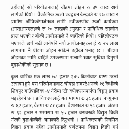
उहाँलाई सो परियोजनालाई ग्रीडमा जोड्न रु ३५ लाख खर्च
लागेको थियो । वैकल्पिक ऊर्जा प्रवद्र्धन केन्द्रको रु २७ लाख र
ग्रामीण जीविकोपार्जनका लागि नवीकरणीय ऊर्जा कार्यक्रम
(आरइआरएल)को रु १० लाखको अनुदान र प्राविधिक सहयोग
प्राप्त भएको र बाँकी आयोजनाले नै ब्यहोरेको थियो । पहिलोपटक
भएकाले खर्च बढी लागेपनि नयाँ आयोजनाहरुलाई रु २५ लाख
लागतमा नै ग्रीडमा जोड्न सकिने उहाँको भनाइ छ । ग्रीडमा
जोड्नका लागि चाहिने उपकरणमा राज्यले भ्याट सुविधा दिनुपर्ने
बुढाथोकीको सुझाव छ ।
कूल वार्षिक एक लाख ७८ हजार २४५ किलोवाट घण्टा ऊर्जा
उत्पादन हुने यस परियोजनाबाट चौघडा सवस्टेशनको ११ केभीको
शिवपुर गाउँपालिका–४ गैरीमा ‘टी’ कनेकसनमार्फत विद्युत् प्रवाह
भइरहेको छ । प्राधिकरणलाई गत माघमा रु ३८ हजार, फागुनमा
रु ६२ हजार, चैतमा रु ८१ हजार, बैशाखको रु ५८ हजार, जेठमा
रु ६२ हजार र असारमा रु ५५ हजार बराबरको विद्युत् बिक्री
गरेको बुढाथोकीले जानकारी दिनुभयो । प्राधिकरणको नियमित
विद्युत् प्रवाह नहुँदा आयोजनाले पूर्णरुपमा विद्युत् विक्री गर्न