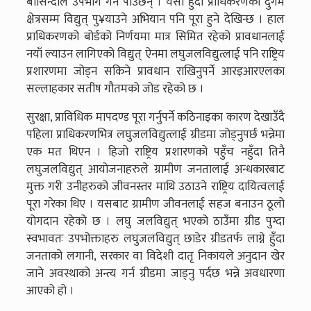
बासिन्दाले उपभोग गर्न पाउँछन् । यसो हुँदा प्राधिकरणको दुर्गम
क्षेत्रसम्म विद्युत् पु¥याउने अभियान पनि पूरा हुने देखिन्छ । हाल
प्राधिकरणको बोर्डको निर्णयमा मात्र सिमित रहेको प्रावधानलाई
नयाँ ल्याउन लागिएको विद्युत् ऐनमा लघुजलविद्युत्लाई पनि राष्ट्रिय
प्रशारणमा जोड्न सकिने प्रावधान राखिनुपर्ने आरइआरएलका
सल्लाहकार सतीष गौतमको जोड रहेको छ ।
सुरक्षा, प्राविधिक मापदण्ड पूरा गर्नुपर्ने कठिनाइका कारण देखाउँदै
पहिला प्राधिकरणभित्र लघुजलविद्युत्लाई ग्रीडमा जोड्नुपर्छ भन्नेमा
एक मत थिएन । हिजो राष्ट्रिय प्रशारणको पहुँच नहुँदा तिनै
लघुजलविद्युत् आयोजनाहरुले ग्रामीण जनतालाई अन्धकारबाट
मुक्त गरी उनीहरुको जीवनस्तर माथि उठाउने राष्ट्रिय दायित्वलाई
पूरा गरेका थिए । यसबाट ग्रामीण जीवनलाई सहज बनाउन ठूलो
योगदान रहेको छ । लघु जलविद्युत् भएको ठाउँमा ग्रीड पुग्दा
स्वभावतः उपभोक्ताहरु लघुजलविद्युत् छाडेर ग्रीडतर्फ लाग्ने हुँदा
जनताको लगानी, सरकार वा विदेशी दातृ निकायले अनुदान खेर
जाने अवस्थाको अन्त्य गर्न ग्रीडमा जाड्नु पर्दछ भन्ने अवधारणा
आएको हो ।