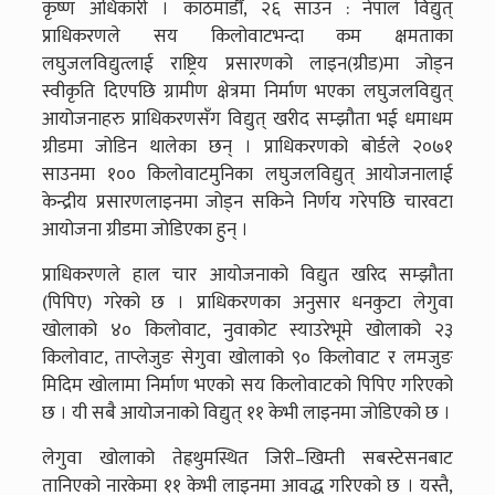
कृष्ण अधिकारी । काठमाडौँ, २६ साउन : नेपाल विद्युत्
प्राधिकरणले सय किलोवाटभन्दा कम क्षमताका
लघुजलविद्युत्लाई राष्ट्रिय प्रसारणको लाइन(ग्रीड)मा जोड्न
स्वीकृति दिएपछि ग्रामीण क्षेत्रमा निर्माण भएका लघुजलविद्युत्
आयोजनाहरु प्राधिकरणसँग विद्युत् खरीद सम्झौता भई धमाधम
ग्रीडमा जोडिन थालेका छन् । प्राधिकरणको बोर्डले २०७१
साउनमा १०० किलोवाटमुनिका लघुजलविद्युत् आयोजनालाई
केन्द्रीय प्रसारणलाइनमा जोड्न सकिने निर्णय गरेपछि चारवटा
आयोजना ग्रीडमा जोडिएका हुन् ।
प्राधिकरणले हाल चार आयोजनाको विद्युत खरिद सम्झौता
(पिपिए) गरेको छ । प्राधिकरणका अनुसार धनकुटा लेगुवा
खोलाको ४० किलोवाट, नुवाकोट स्याउरेभूमे खोलाको २३
किलोवाट, ताप्लेजुङ सेगुवा खोलाको ९० किलोवाट र लमजुङ
मिदिम खोलामा निर्माण भएको सय किलोवाटको पिपिए गरिएको
छ । यी सबै आयोजनाको विद्युत् ११ केभी लाइनमा जोडिएको छ ।
लेगुवा खोलाको तेह्रथुमस्थित जिरी–खिम्ती सबस्टेसनबाट
तानिएको नारकेमा ११ केभी लाइनमा आवद्ध गरिएको छ । यस्तै,