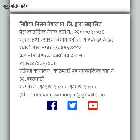
सूदुरपश्चिम प्रदेश
मिडिया मिसन नेपाल प्रा. लि. द्वारा सञ्चालित
प्रेस काउन्सिल नेपाल दर्ता नं. : २२०/०७५/०७६
सूचना तथा प्रसारण विभाग दर्ता नं. : ९०५/०७५/०७६
स्थायी लेखा नम्बर : ६०६६६२४४२
कम्पनी रजिष्ट्रारको कार्यालय दर्ता नं. :
१९३२८८/०७५/०७६
रजिष्टर्ड कार्यालय : काठमाडौँ महानगरपालिका वडा नंं
३२, काठमाडौँ
सम्पर्क नं. : ९८५११ ५५८००, ९८६११ ५५८००
इमेल :
mediamissionnepal@gmail.com