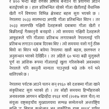
र ४०० भन्दा बढी रोगको औषधि बनाउन यो प्रयोगमा आउने
बताईएको छ । हाल प्रतिबन्धित रहेको गाँजा खेतीलाई वैधानिक
खेती गर्ने विषयमा विभिन्न क्षेत्रबाट बहस सुरु भएको छ ।
नेपालमा २०३३ सालभन्दा अगाडि गाँजा प्रतिबन्धित थिएन । तर
२०३३ सालपछि पश्चिमी देशहरूको दबाबमा गाँजा खेती र
बिक्रीलाई गैरकानुनी बनाइयो । त्यो समयमा पश्चिमी देशहरूले
आफूहरूले पनि गाँजामा प्रतिबन्ध लगाएकाले नेपाललाई पनि
प्रतिबन्ध लगाउन दबाब दिएका थिए । त्यो समयमा यसो गर्नु ठीक
थियो वा थिएन भन्ने बारेमा नेपालमा खासै बहस, छलफल र
अनुसन्धान भएको देखिँदैन । तर अहिले ६० भन्दा बढी मुलुकले
पूर्ण वा आंशिक रूपमा गाँजालाई खुला गरिसकेको अवस्थामा
नेपालले पनि कानुनी मान्यता पाउनुपर्छ भन्ने तर्क गर्न भने
थालिएको छ ।
नेपालमा पर्यटक आउने चलन सन् १९६० को दशकमा गाँजा खाने
संकृतिबाट सुरु भएको हो । तर सोही समयमा हिप्पीहरुको
अनावश्यक आगमन बढिरहँदा १९६१ मार्च (२०१७ साल चैत) मा
संयुक्त राष्ट्रसङ्घीय मुख्यालयमा सम्पन्न सम्मेलनले अन्तर्राष्ट्रिय
सन्धि ‘द सिङ्गल कन्भेन्सन अन नार्कोटिक ड्रग्स १९६१’ पारित