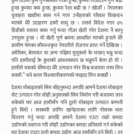
कुन ठाउँमा कुन गुणस्तरको गाँजा हुन्छ, कुनमा लठ्याउने गुण बढी
हुन्छ कुनमा कम हुन्छ, कुनमा रेशा बढी छ ? खोजौँ । नेपालका
युवाहरु खाडीमा काम गर्न गएर उनीहरुको परिवार विखन्डन
भएको धेरै उदाहरण हामी सामु छ । तसर्थ विदेश गएर ४५
डिग्रीको घाममा काम गर्नु भन्दा गाँजा खेती गरेर देशमा नै बस्नु
उपयुक्त हुन्छ । यो खेती पूर्ण श्रममा आधारित भएको हुनाले धेरै
ग्रामीण भेगका सीमान्तकृत नेपालीले रोजगार प्राप्त गर्ने देखिन्छ ।
अमेरिका, बेलायत वा अन्य पश्चिमा मुलुकले के भन्छन् भन्नु भन्दा
पनि हामीलाई के कुराको आवश्यकता छ भन्नुपर्ने बेला हो यो ।
हामीले यसको धेरैभन्दा धेरै उत्पादन गरेर विश्व बजारमा लाभ लिन
सक्याँै भने बल्ल विश्व्यापीकरणको फाइदा लिन सक्छौं ।
देशमा मोबाइलको सिम बाँड्नुभन्दा अगाडि आफ्नै देशमा मोबाइल
सेट उत्पादन गरेर सोही अनुसारको सिम निर्माण गरी बजारमा जान
सकेको भए आज हामीसँग पनि ठूलो मोबाइल उत्पादन कम्पनी
हुने थियो । सरकारी जागिर खानेहरुका लागि पोसाक भत्ता
वितरण गर्नु भन्दा अगाडि आफ्नै देशमा एउटा राम्रो कपडा
उद्योगको स्थापना गरी सोही उद्योगका कपडा अनिवार्य गर्न सकेको
भए देशमा एउटा ठूलो कपडा उद्योग आज हामीसँग हुने थियो । तर