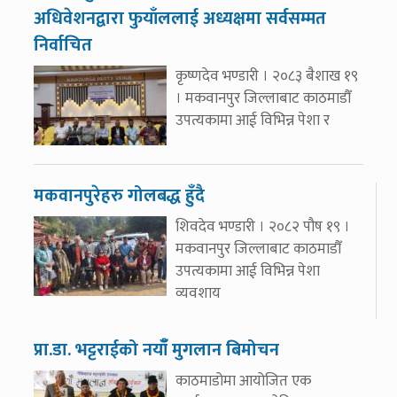
अधिवेशनद्वारा फुयाँललाई अध्यक्षमा सर्वसम्मत
निर्वाचित
कृष्णदेव भण्डारी । २०८३ बैशाख १९
। मकवानपुर जिल्लाबाट काठमाडौँ
उपत्यकामा आई विभिन्न पेशा र
मकवानपुरेहरु गोलबद्ध हुँदै
शिवदेव भण्डारी । २०८२ पौष १९ ।
मकवानपुर जिल्लाबाट काठमाडौँ
उपत्यकामा आई विभिन्न पेशा
व्यवशाय
प्रा.डा. भट्टराईको नयाँँ मुगलान बिमोचन
काठमाडोमा आयोजित एक