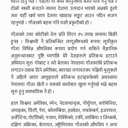
ध्यान दिनु पर्छ । पहिलो यो काम कानुनभित्र बसेर मात्र गर्नु पर्छ र
दोस्रो रक्सी बनाउने नाममा देशमा उत्पादन भएको अन्नको ठूलो
अंश यहीँ खर्च भएर देशमा खाद्यान्न सङ्कट आउन नदिन सजग
रहनुपर्छ । गाँजाको बहस पनि यस्तै प्रकृतीको हो ।
गाँजाको उच्च कोटीको तेल प्रति लिटर १५ लाख सम्ममा बिक्री
हुन्छ । विश्वभरी नै प्रतिबन्धित लागूऔषधको रूपमा सूचीकृत
गाँजा विभिन्न औषधिका रूपमा प्रयोग गर्न सकिने वैज्ञानिक
अनुसन्धानबाट पुष्टि भएपछि धेरै देशहरुले प्रतिबन्ध हटाउने
अभियान सुरु गरेबाट र त्यो बेलामा नेपालमा गाँजामाथि प्रतिबन्ध
लगाउन दबाब दिने अमेरिका, क्यानडा लगायतका पश्चिमी मुलुकले
नै अहिले आएर आफूहरुले प्रतिबन्ध हटाइसकेको अवस्थामा
नेपालमा गाँजा खेती र यसको कारोबार खुला गर्नुपर्छ भन्ने बहस
सुरु हुनु स्वाभाविक नै हो ।
हाल विश्वमा अमेरिका, स्पेन, नेदरल्यान्ड्स, पोर्चुगल, स्लोभेनिया,
जमाइका, चिली, पेरु, कोलम्बिया, इक्वेडर, लक्जेम्बर्ग, इजरायल,
अर्जेन्टिना, पोर्टोरिको, पनामा, मेक्सिको, टर्की, जाम्बिया र जिम्बाबे,
दक्षिण अफ्रिका, बेलायत, अष्ट्रेलियामा गाँजाको औषधिय र अन्य