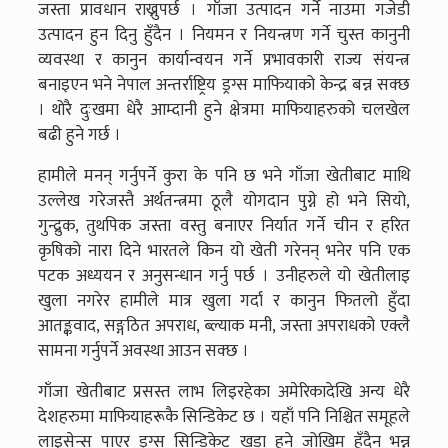
जस्ता प्रावधान राख्नुपर्छ । गाँजा उत्पादन गर्ने नाउमा गजेडी
उत्पादन हुन दिनु हुँदैन । नियमन र नियन्त्रण गर्ने चुस्त कानुनी
व्यवस्था र कानुन कार्यान्वयन गर्ने प्रभावकारी राज्य संयन्त्र
बनाइएन भने नेपाल अन्तर्राष्ट्रिय ड्रग्स माफियाको केन्द्र बन्न सक्छ
। थोरै दुःखमा धेरै आम्दानी हुने क्षेत्रमा माफियाहरुको चलखेल
बढी हुने गर्छ ।
हामीले मनन् गर्नुपर्ने कुरा के पनि छ भने गाँजा खेतीबाट माथि
उल्लेख गरेजस्तै अर्थतन्त्रमा ठूलै योगदान पुग्ने हो भने सियो,
गुन्द्रुक, तुथपिक जस्ता वस्तु बनाएर निर्यात गर्ने चीन र हरित
कृषिको नारा दिने भारतले किन यो खेती गरेनन् भनेर पनि एक
पटक अध्ययन र अनुसन्धान गर्नु पर्छ । उनीहरुले यो खेतीलाइ
खुला नगरेर हामीले मात्र खुला गर्दा र कानुन फितलो हुँदा
आतङ्कवाद, सङ्गठित अपराध, ब्ल्याक मनी, जस्ता अपराधको एक्लै
सामना गर्नुपर्ने अवस्था आउन सक्छ ।
गाँजा खेतीबाट प्रसस्त लाभ लिइरहेका अमेरिकादेखि अन्य धेरै
देशहरुमा माफियाहरूकै सिन्डिकेट छ । यहाँ पनि निश्चित समूहले
लाइसेन्स पाएर ड्रग्स सिन्डिकेट खडा हुने जोखिम हुँदैन भन्न