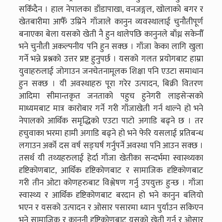
सकिँदैन । हाल नेपालका डाँडापाखा, वनजङ्गल, खोलाको बगर र
खेतबारीमा आफैँ उम्रिने गाँजाले कानुन व्यवस्थालाई चुनौतीपूर्ण
बनाएका बेला यसको खेती नै हुन थालेपछि कानुनले बाँध्न सकेनौँ
भने चुनौती अकल्पनीय पनि हुन सक्छ । गाँजा केका लागि खुला
गर्ने भन्ने प्रश्नको उत्तर प्रष्ट हुनुपर्छ । यसको गलत प्रयोगबाट हाम्रा
युवाहरुलाई जोगाउन जनचेतनामूलक शिक्षा पनि एउटा समाधान
हुन सक्छ । यी अवस्थाहरु पूरा गरेर उत्पादन, बिक्री वितरण
आदिमा सीमान्तकृत जनताको पहुच हुनेगरी लाइसेन्सको
माध्यमबाट मात्र कारोबार गर्ने गरी गाँजाखेती गर्न थाल्ने हो भने
नेपालको आर्थिक समृद्धिको एउटा पाटो अगाडि बढ्ने छ । तर
हचुवाका भरमा हामी अगाडि बढ्ने हो भने फेरि यसलाई प्रतिबन्ध
लगाउन अर्को दस वर्ष सङ्घर्ष गर्नुपर्ने अवस्था पनि आउन सक्छ ।
तसर्थ यी तथ्यहरुलाई हेर्दा गाँजा खेतीका सन्दर्भमा स्वास्थ्यका
दृष्टिकोणबाट, आर्थिक दृष्टिकोणबाट र सामाजिक दृष्टिकोणबाट
गरी तीन ओटा कोणहरुबाट विश्लेषण गर्नु उपयुक्त हुन्छ । गाँजा
स्वास्थ्य र आर्थिक दृष्टिकोणबाट बरदान हो भने कानुन बलियो
भएन र यसको उत्पादन र ओसार पसारमा ध्यान पुर्याउन सकिएन
भने सामाजिक र कानुनी दृष्टिकोणबाट यसको खेती गर्नु र ओसार