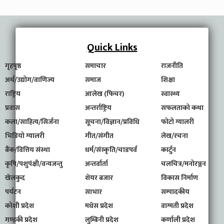
Quick Links
गृहपृष्ठ
समाचार
राजनीति
अर्थ/उद्योग/वाणिज्य
समाज
शिक्षा
राष्ट्रिय
आलेख (फिचर)
स्वास्थ्य
प्रवास
अन्तर्राष्ट्रिय
सफलताको कथा
कला/साहित्य/सिर्जना
सूचना/विज्ञान/प्रविधि
फोटो ग्यालरी
भिडियो ग्यालरी
गीत/संगीत
लेख/रचना
बैंक/वित्तिय संस्था
धर्म/संस्कृति/चाडपर्व
कार्टुन
कृषि/पशुपंक्षी/वन्यजन्तु
अन्तर्वार्ता
चलचित्र/मनोरञ्जन
खेलकुद
शेयर बजार
विकास निर्माण
पर्यटन
साभार
सम्पादकीय
कोशी प्रदेश
मधेस प्रदेश
वाग्मती प्रदेश
गण्डकी प्रदेश
लुम्बिनी प्रदेश
कर्णाली प्रदेश