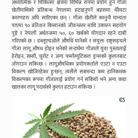
अध्यात्मिक र चिकित्सा क्षेत्रमा विभिन्न रुपमा प्रयोग हुने गाँजा
खेतीमाथिको प्रतिबन्ध नेपालमा हटाइनुपर्ने बहसमा धेरैवटा
कारणहरु अघि सारिएका छन् । गाँजा खेतीले कानुनी मान्यता
पाएमा ९० प्रतिशत किसानको जीवनस्तर माथि उकास्न सहयोग
पुग्ने र नेपाली अर्थतन्त्रमा ५०, ६० खर्बको योगदान रहने दाबी
गरिएको छ । डब्लूएचओले औषधि मानेको र संयुक्त राष्ट्रसङ्घले
गाँजा लागू औषध होइन भनेको सन्दर्भमा गाँजाले युवा पुस्तालाई
हेरोइन, रक्सी, चुरोट र अन्य फर्मास्युटिकल ड्रग्सको कुलतबाट
जोगाउन सकिन्छ । लागूऔषधिका प्रयोगकर्ताले एउटा न एउटा
विकल्प खोजिरहेका हुन्छन्, त्यसैले सबभन्दा कम हानिकारक
विकल्पका रूपमा गाँजालाई प्रयोग गर्न सकियो भने अन्य कडा
खालका लागू पदार्थको कुलत हटाउन सकिन्छ ।