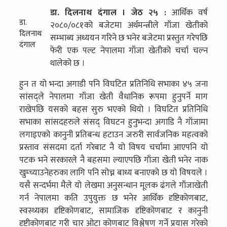
डा. दिलनाथ दंगाल । जेठ २५ :
आर्थिक वर्ष
डा.
२०८०/०८१को बजेटमा अर्थमन्त्रीले गाँजा खेतीको
दिलनाथ
सम्भाब्य अध्ययन गरिने छ भनेर बजेटमा प्रस्तुत गरेपछि
दंगाल
फेरी एक पल्ट नेपालमा गाँजा खेतीको चर्चा चल्न
थालेको छ ।
हुन त यो भन्दा अगाडी पनि विघटित प्रतिनिधि सभाका ४५ जना
सांसद्ले नेपालमा गाँजा खेती वैधानिक रूपमा हुनुपर्ने माग
राखेपछि यसको बहस सुरु भएको थियो । विघटित प्रतिनिधि
सभाका सांसदहरुले संसद् विघटन हुनुभन्दा अगाडि नै गाँजामा
लगाइएको कानुनी प्रतिबन्ध हटाउन जरुरी सार्वजनिक महत्वको
प्रस्ताव संसदमा दर्ता गरेबाट नै यो विषय चर्चामा आएपनि यो
पटक भने सरकारले नै बहसमा ल्याएपछि गाँजा खेती भनेर नाक
खुम्च्याउनेहरुका लागि पनि सोच्न बाध्य बनाएको छ यो विषयले ।
यसै सन्दर्भमा मैले यो लेखमा अनुसन्धान मूलक ढंगले गाँजाखेती
गर्न नेपालमा कति उपुयुक्त छ भनेर आर्थिक दृष्टिकोणबाट,
स्वस्थ्यका दृष्टिकोणबाट, सामाजिक दृष्टिकोणबाट र कानुनी
दृष्टीकोणबाट गरी चार ओटा कोणबाट विश्लेषण गर्ने प्रयास गरेको