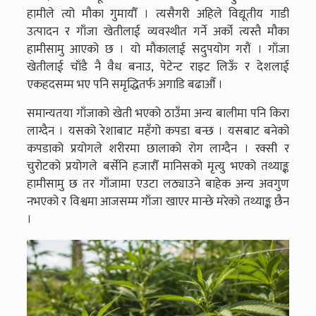
हामीले त्यो मौका गुमायौँ । त्यसैगरी अहिले विद्यूतीय गाडी
उत्पादन र गाँजा खेतीलाई व्यवस्थीत गर्ने अर्को त्यस्तै मौका
हामीसामु आएको छ । यो मौकालाई सदुपयोग गरौं । गाँजा
खेतीलाई चाँडै नै वैध बनाउ, पेटेन्ट राइट लिऊँ र देशलाई
एकहदसम्म भए पनि समृद्धितर्फ अगाडि बढाऔँ ।
समान्यतया गाँजाको खेती भएको ठाउँमा अन्य बालीमा पनि किरा
लाग्दैन । यसको रेशाबाट महँगो कपडा बन्छ । यसबाट बनेको
कपडाको प्रयोगले शरीरमा छालाको रोग लाग्दैन । रक्सी र
चुरोटको प्रयोगले बर्सेनि हजारौँ मानिसको मृत्यु भएको तथ्याङ्क
हामीसामु छ तर गाँजामा एउटा लठ्याउने बाहेक अन्य अवगुण
नभएको र विश्वमा आजसम्म गाँजा खाएर मान्छे मरेको तथ्याङ्क छैन
।