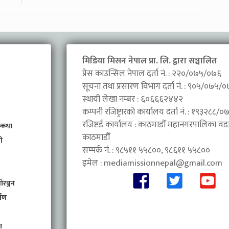
मिडिया मिसन नेपाल प्रा. लि. द्वारा सञ्चालित
प्रेस काउन्सिल नेपाल दर्ता नं. : २२०/०७५/०७६
सूचना तथा प्रसारण विभाग दर्ता नं. : ९०५/०७५/
स्थायी लेखा नम्बर : ६०६६६२४४२
कम्पनी रजिष्ट्रारको कार्यालय दर्ता नं. : १९३२८८
रजिष्टर्ड कार्यालय : काठमाडौँ महानगरपालिका वडा 
 कथा
काठमाडौँ
ी
सम्पर्क नं. : ९८५११ ५५८००, ९८६११ ५५८००
इमेल :
mediamissionnepal@gmail.com
ोरञ्जन
माण
श