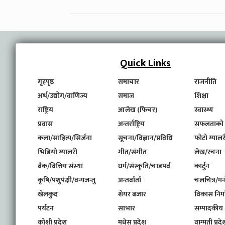
Quick Links
गृहपृष्ठ
समाचार
राजनीति
अर्थ/उद्योग/वाणिज्य
समाज
शिक्षा
राष्ट्रिय
आलेख (फिचर)
स्वास्थ्य
प्रवास
अन्तर्राष्ट्रिय
सफलताको
कला/साहित्य/सिर्जना
सूचना/विज्ञान/प्रविधि
फोटो ग्यालर
भिडियो ग्यालरी
गीत/संगीत
लेख/रचना
बैंक/वित्तिय संस्था
धर्म/संस्कृति/चाडपर्व
कार्टुन
कृषि/पशुपंक्षी/वन्यजन्तु
अन्तर्वार्ता
चलचित्र/मन
खेलकुद
शेयर बजार
विकास निर्
पर्यटन
साभार
सम्पादकीय
कोशी प्रदेश
मधेस प्रदेश
वाग्मती प्रदे