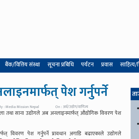
बैंक/वित्तिय संस्था
सूचना प्रबिधि
पर्यटन
प्रवास
साहित्य/
नमार्फत् पेश गर्नुपर्ने
ता
By : Media Mission Nepal
On : अर्थ/उद्योग/वाणिज्य
झौला तथा साना उद्योगले अब अनलाइनमार्फत् औद्योगिक विवरण पेश
त् विवरण पेश गर्नुपर्ने प्रावधान अगाडि बढाएकाले उद्योगले