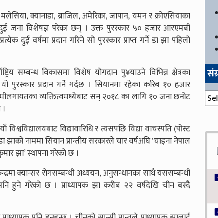
ी, मलेसिया, क्यानाडा, ब्राजिल, अमेरिका, जापान, यमन र क्रोएसियाका
ट दुई जना विशेषज्ञ परेका छन् । उक्त पुरस्कार ५० हजार आरएमबी
ेक दुई वर्षमा प्रदान गरिने सो पुरस्कार प्राप्त गर्ने डा झा पहिलो
सं
ट्रिय सम्बन्ध विकासमा विशेष योगदान पु¥याउने विभिन्न क्षेत्रका
 यो पुरस्कार प्रदान गर्ने गर्दछ । सियानमा रहेका करिब १० हजार
संग्
उद्यमीलगायतका व्यक्तित्वमध्येबाट सन् २०१८ का लागि १० जना छनोट
 ।
ाँ विश्वविद्यालयबाट विद्यावारिधि र त्यसपछि विद्या वाचस्पति (पोस्ट
रा डा झाको नाममा सियान प्रान्तीय सरकारले चार वर्षअघि ‘चाइना नेपाल
कुमार झा’ स्थापना गरेको छ ।
्द्रमा क्यान्सर रोगसम्बन्धी अध्ययन, अनुसन्धानका साथै यससम्बन्धी
 हुने गरेको छ । प्राध्यापक झा करीब २२ वर्षदेखि चीन बस्दै
्राध्यापक पनि हुनुहुन्छ । चीनको सान्सी प्रान्तले प्राध्यापक झालाई