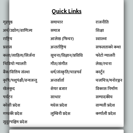
Quick Links
गृहपृष्ठ
समाचार
राजनीति
अर्थ/उद्योग/वाणिज्य
समाज
शिक्षा
राष्ट्रिय
आलेख (फिचर)
स्वास्थ्य
प्रवास
अन्तर्राष्ट्रिय
सफलताको कथा
कला/साहित्य/सिर्जना
सूचना/विज्ञान/प्रविधि
फोटो ग्यालरी
भिडियो ग्यालरी
गीत/संगीत
लेख/रचना
बैंक/वित्तिय संस्था
धर्म/संस्कृति/चाडपर्व
कार्टुन
कृषि/पशुपंक्षी/वन्यजन्तु
अन्तर्वार्ता
चलचित्र/मनोरञ्जन
खेलकुद
शेयर बजार
विकास निर्माण
पर्यटन
साभार
सम्पादकीय
कोशी प्रदेश
मधेस प्रदेश
वाग्मती प्रदेश
गण्डकी प्रदेश
लुम्बिनी प्रदेश
कर्णाली प्रदेश
सूदुरपश्चिम प्रदेश