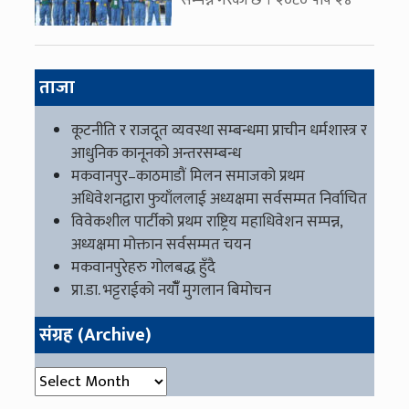
सम्पन्न गरेको छ । २०८० पौष २४
ताजा
कूटनीति र राजदूत व्यवस्था सम्बन्धमा प्राचीन धर्मशास्त्र र
आधुनिक कानूनको अन्तरसम्बन्ध
मकवानपुर–काठमाडौं मिलन समाजको प्रथम
अधिवेशनद्वारा फुयाँललाई अध्यक्षमा सर्वसम्मत निर्वाचित
विवेकशील पार्टीको प्रथम राष्ट्रिय महाधिवेशन सम्पन्न,
अध्यक्षमा मोक्तान सर्वसम्मत चयन
मकवानपुरेहरु गोलबद्ध हुँदै
प्रा.डा. भट्टराईको नयाँँ मुगलान बिमोचन
संग्रह (Archive)
संग्रह (Archive)