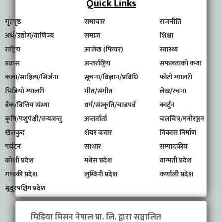
Quick Links
गृहपृष्ठ
समाचार
राजनीति
अर्थ/उद्योग/वाणिज्य
समाज
शिक्षा
राष्ट्रिय
आलेख (फिचर)
स्वास्थ्य
प्रवास
अन्तर्राष्ट्रिय
सफलताको कथा
कला/साहित्य/सिर्जना
सूचना/विज्ञान/प्रविधि
फोटो ग्यालरी
भिडियो ग्यालरी
गीत/संगीत
लेख/रचना
बैंक/वित्तिय संस्था
धर्म/संस्कृति/चाडपर्व
कार्टुन
कृषि/पशुपंक्षी/वन्यजन्तु
अन्तर्वार्ता
चलचित्र/मनोरञ्जन
खेलकुद
शेयर बजार
विकास निर्माण
पर्यटन
साभार
सम्पादकीय
कोशी प्रदेश
मधेस प्रदेश
वाग्मती प्रदेश
गण्डकी प्रदेश
लुम्बिनी प्रदेश
कर्णाली प्रदेश
सूदुरपश्चिम प्रदेश
मिडिया मिसन नेपाल प्रा. लि. द्वारा सञ्चालित