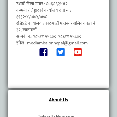
स्थायी लेखा नम्बर : ६०६६६२४४२
कम्पनी रजिष्ट्रारको कार्यालय दर्ता नं. :
१९३२८८/०७५/०७६
रजिष्टर्ड कार्यालय : काठमाडौँ महानगरपालिका वडा नंं
३२, काठमाडौँ
सम्पर्क नं. : ९८५११ ५५८००, ९८६११ ५५८००
इमेल :
mediamissionnepal@gmail.com
About Us
Teknath Neupane