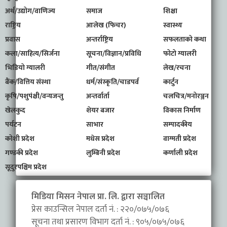
अर्थ/उद्योग/वाणिज्य
समाज
शिक्षा
राष्ट्रिय
आलेख (फिचर)
स्वास्थ्य
प्रवास
अन्तर्राष्ट्रिय
सफलताको कथा
कला/साहित्य/सिर्जना
सूचना/विज्ञान/प्रविधि
फोटो ग्यालरी
भिडियो ग्यालरी
गीत/संगीत
लेख/रचना
बैंक/वित्तिय संस्था
धर्म/संस्कृति/चाडपर्व
कार्टुन
कृषि/पशुपंक्षी/वन्यजन्तु
अन्तर्वार्ता
चलचित्र/मनोरञ्जन
खेलकुद
शेयर बजार
विकास निर्माण
पर्यटन
साभार
सम्पादकीय
कोशी प्रदेश
मधेस प्रदेश
वाग्मती प्रदेश
गण्डकी प्रदेश
लुम्बिनी प्रदेश
कर्णाली प्रदेश
सूदुरपश्चिम प्रदेश
मिडिया मिसन नेपाल प्रा. लि. द्वारा सञ्चालित
प्रेस काउन्सिल नेपाल दर्ता नं. : २२०/०७५/०७६
सूचना तथा प्रसारण विभाग दर्ता नं. : ९०५/०७५/०७६