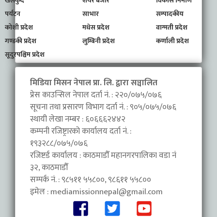
खेलकुद
शेयर बजार
विकास निर्माण
पर्यटन
साभार
सम्पादकीय
कोशी प्रदेश
मधेस प्रदेश
वाग्मती प्रदेश
गण्डकी प्रदेश
लुम्बिनी प्रदेश
कर्णाली प्रदेश
सूदुरपश्चिम प्रदेश
मिडिया मिसन नेपाल प्रा. लि. द्वारा सञ्चालित
प्रेस काउन्सिल नेपाल दर्ता नं. : २२०/०७५/०७६
सूचना तथा प्रसारण विभाग दर्ता नं. : ९०५/०७५/०७६
स्थायी लेखा नम्बर : ६०६६६२४४२
कम्पनी रजिष्ट्रारको कार्यालय दर्ता नं. :
१९३२८८/०७५/०७६
रजिष्टर्ड कार्यालय : काठमाडौँ महानगरपालिका वडा नंं
३२, काठमाडौँ
सम्पर्क नं. : ९८५११ ५५८००, ९८६११ ५५८००
इमेल :
mediamissionnepal@gmail.com