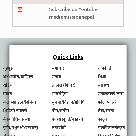
Subscribe on Youtube
mediamissionnepal
Quick Links
गृहपृष्ठ
समाचार
राजनीति
अर्थ/उद्योग/वाणिज्य
समाज
शिक्षा
राष्ट्रिय
आलेख (फिचर)
स्वास्थ्य
प्रवास
अन्तर्राष्ट्रिय
सफलताको कथा
कला/साहित्य/सिर्जना
सूचना/विज्ञान/प्रविधि
फोटो ग्यालरी
भिडियो ग्यालरी
गीत/संगीत
लेख/रचना
बैंक/वित्तिय संस्था
धर्म/संस्कृति/चाडपर्व
कार्टुन
कृषि/पशुपंक्षी/वन्यजन्तु
अन्तर्वार्ता
चलचित्र/मनोरञ्जन