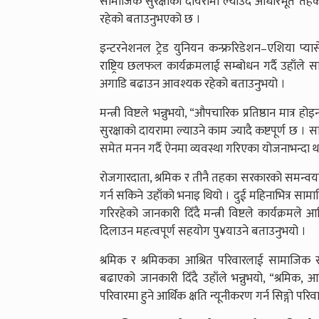
सामाजिक सुरक्षाको दायरामा ल्याउँदै आधारभूत तहक
रहेको बताउनुभएको छ ।
इन्टरनेशनल ट्रेड युनियन कन्फ्ररिडेशन–एशिया प्य
राष्ट्रिय छलफल कार्यक्रमलाई सम्बोधन गर्दै उहाँले 
अगाडि बढाउन आवश्यक रहेको बताउनुभयो ।
मन्त्री विष्टले भन्नुभयो, “औपचारिक प्रतिष्ठान मात्र
सुरक्षाको दायरामा ल्याउने काम ज्यादै कष्टपूर्ण छ । स
समेत मनन गर्दै ऐनमा व्यवस्था गरिएका योजनाभन्दा थप 
रोजगारदाता, श्रमिक र तीनै तहका सरकारको समन्वयात्
गर्न सकिने उहाँको भनाइ थियो । दुई महिनाभित्र साम
गरिरहेको जानकारी दिँदै मन्त्री विष्टले कार्यक्र
दिलाउन महत्वपूर्ण सहयोग पु¥याउने बताउनुभयो ।
श्रमिक र श्रमिकका आश्रित परिवारलाई सामाजिक स
बढाएको जानकारी दिँदै उहाँले भन्नुभयो, “श्रमिक, आश
परिवारमा हुने आर्थिक क्षति न्यूनीकरण गर्न सिङ्गो 