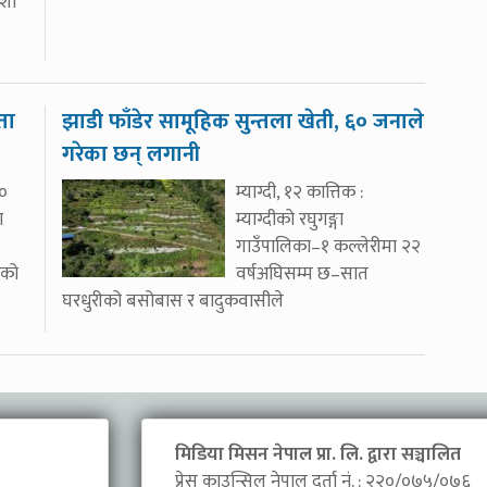
ेशा
ता
झाडी फाँडेर सामूहिक सुन्तला खेती, ६० जनाले
गरेका छन् लगानी
२०
म्याग्दी, १२ कात्तिक :
ा
म्याग्दीको रघुगङ्गा
गाउँपालिका–१ कल्लेरीमा २२
ूको
वर्षअघिसम्म छ–सात
घरधुरीको बसोबास र बादुकवासीले
मिडिया मिसन नेपाल प्रा. लि. द्वारा सञ्चालित
प्रेस काउन्सिल नेपाल दर्ता नं. : २२०/०७५/०७६