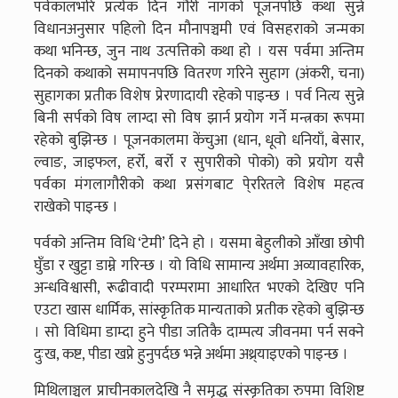
पर्वकालभरि प्रत्येक दिन गौरी नागको पूजनपछि कथा सुन्ने
विधानअनुसार पहिलो दिन मौनापञ्चमी एवं विसहराको जन्मका
कथा भनिन्छ, जुन नाथ उत्पत्तिको कथा हो । यस पर्वमा अन्तिम
दिनको कथाको समापनपछि वितरण गरिने सुहाग (अंकरी, चना)
सुहागका प्रतीक विशेष प्रेरणादायी रहेको पाइन्छ । पर्व नित्य सुन्ने
बिनी सर्पको विष लाग्दा सो विष झार्न प्रयोग गर्ने मन्त्रका रूपमा
रहेको बुझिन्छ । पूजनकालमा केंचुआ (धान, धूवो धनियाँ, बेसार,
ल्वाङ, जाइफल, हर्रो, बर्रो र सुपारीको पोको) को प्रयोग यसै
पर्वका मंगलागौरीको कथा प्रसंगबाट पे्ररितले विशेष महत्व
राखेको पाइन्छ ।
पर्वको अन्तिम विधि ‘टेमी’ दिने हो । यसमा बेहुलीको आँखा छोपी
घुँडा र खुट्टा डाम्ने गरिन्छ । यो विधि सामान्य अर्थमा अव्यावहारिक,
अन्धविश्वासी, रूढीवादी परम्परामा आधारित भएको देखिए पनि
एउटा खास धार्मिक, सांस्कृतिक मान्यताको प्रतीक रहेको बुझिन्छ
। सो विधिमा डाम्दा हुने पीडा जतिकै दाम्पत्य जीवनमा पर्न सक्ने
दुःख, कष्ट, पीडा खप्ने हुनुपर्दछ भन्ने अर्थमा अथ्र्याइएको पाइन्छ ।
मिथिलाञ्चल प्राचीनकालदेखि नै समृद्ध संस्कृतिका रुपमा विशिष्ट