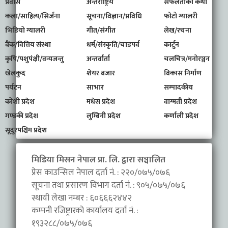
प्रवास
अन्तर्राष्ट्रिय
सफलताको कथा
कला/साहित्य/सिर्जना
सूचना/विज्ञान/प्रविधि
फोटो ग्यालरी
भिडियो ग्यालरी
गीत/संगीत
लेख/रचना
बैंक/वित्तिय संस्था
धर्म/संस्कृति/चाडपर्व
कार्टुन
कृषि/पशुपंक्षी/वन्यजन्तु
अन्तर्वार्ता
चलचित्र/मनोरञ्जन
खेलकुद
शेयर बजार
विकास निर्माण
पर्यटन
साभार
सम्पादकीय
कोशी प्रदेश
मधेस प्रदेश
वाग्मती प्रदेश
गण्डकी प्रदेश
लुम्बिनी प्रदेश
कर्णाली प्रदेश
सूदुरपश्चिम प्रदेश
मिडिया मिसन नेपाल प्रा. लि. द्वारा सञ्चालित
प्रेस काउन्सिल नेपाल दर्ता नं. : २२०/०७५/०७६
सूचना तथा प्रसारण विभाग दर्ता नं. : ९०५/०७५/०७६
स्थायी लेखा नम्बर : ६०६६६२४४२
कम्पनी रजिष्ट्रारको कार्यालय दर्ता नं. :
१९३२८८/०७५/०७६