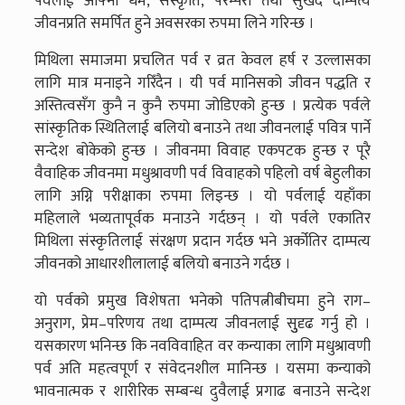
पर्वलाई आफ्नो धर्म, संस्कृति, परम्परा तथा सुखद दाम्पत्य
जीवनप्रति समर्पित हुने अवसरका रुपमा लिने गरिन्छ ।
मिथिला समाजमा प्रचलित पर्व र व्रत केवल हर्ष र उल्लासका
लागि मात्र मनाइने गरिँदैन । यी पर्व मानिसको जीवन पद्धति र
अस्तित्वसँग कुनै न कुनै रुपमा जोडिएको हुन्छ । प्रत्येक पर्वले
सांस्कृतिक स्थितिलाई बलियो बनाउने तथा जीवनलाई पवित्र पार्ने
सन्देश बोकेको हुन्छ । जीवनमा विवाह एकपटक हुन्छ र पूरै
वैवाहिक जीवनमा मधुश्रावणी पर्व विवाहको पहिलो वर्ष बेहुलीका
लागि अग्नि परीक्षाका रुपमा लिइन्छ । यो पर्वलाई यहाँका
महिलाले भव्यतापूर्वक मनाउने गर्दछन् । यो पर्वले एकातिर
मिथिला संस्कृतिलाई संरक्षण प्रदान गर्दछ भने अर्कोतिर दाम्पत्य
जीवनको आधारशीलालाई बलियो बनाउने गर्दछ ।
यो पर्वको प्रमुख विशेषता भनेको पतिपत्नीबीचमा हुने राग–
अनुराग, प्रेम–परिणय तथा दाम्पत्य जीवनलाई सुुदृढ गर्नु हो ।
यसकारण भनिन्छ कि नवविवाहित वर कन्याका लागि मधुश्रावणी
पर्व अति महत्वपूर्ण र संवेदनशील मानिन्छ । यसमा कन्याको
भावनात्मक र शारीरिक सम्बन्ध दुवैलाई प्रगाढ बनाउने सन्देश