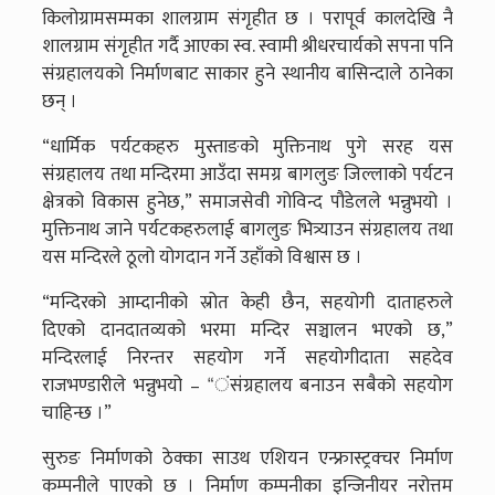
किलोग्रामसम्मका शालग्राम संगृहीत छ । परापूर्व कालदेखि नै
शालग्राम संगृहीत गर्दै आएका स्व. स्वामी श्रीधरचार्यको सपना पनि
संग्रहालयको निर्माणबाट साकार हुने स्थानीय बासिन्दाले ठानेका
छन् ।
“धार्मिक पर्यटकहरु मुस्ताङको मुक्तिनाथ पुगे सरह यस
संग्रहालय तथा मन्दिरमा आउँदा समग्र बागलुङ जिल्लाको पर्यटन
क्षेत्रको विकास हुनेछ,” समाजसेवी गोविन्द पौडेलले भन्नुभयो ।
मुक्तिनाथ जाने पर्यटकहरुलाई बागलुङ भित्र्याउन संग्रहालय तथा
यस मन्दिरले ठूलो योगदान गर्ने उहाँको विश्वास छ ।
“मन्दिरको आम्दानीको स्रोत केही छैन, सहयोगी दाताहरुले
दिएको दानदातव्यको भरमा मन्दिर सञ्चालन भएको छ,”
मन्दिरलाई निरन्तर सहयोग गर्ने सहयोगीदाता सहदेव
राजभण्डारीले भन्नुभयो – “ंसंग्रहालय बनाउन सबैको सहयोग
चाहिन्छ ।”
सुरुङ निर्माणको ठेक्का साउथ एशियन एन्फ्रास्ट्रक्चर निर्माण
कम्पनीले पाएको छ । निर्माण कम्पनीका इन्जिनीयर नरोत्तम