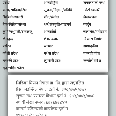
प्रवास
अन्तर्राष्ट्रिय
सफलताको कथा
कला/साहित्य/सिर्जना
सूचना/विज्ञान/प्रविधि
फोटो ग्यालरी
भिडियो ग्यालरी
गीत/संगीत
लेख/रचना
बैंक/वित्तिय संस्था
धर्म/संस्कृति/चाडपर्व
कार्टुन
कृषि/पशुपंक्षी/वन्यजन्तु
अन्तर्वार्ता
चलचित्र/मनोरञ्जन
खेलकुद
शेयर बजार
विकास निर्माण
पर्यटन
साभार
सम्पादकीय
कोशी प्रदेश
मधेस प्रदेश
वाग्मती प्रदेश
गण्डकी प्रदेश
लुम्बिनी प्रदेश
कर्णाली प्रदेश
सूदुरपश्चिम प्रदेश
मिडिया मिसन नेपाल प्रा. लि. द्वारा सञ्चालित
प्रेस काउन्सिल नेपाल दर्ता नं. : २२०/०७५/०७६
सूचना तथा प्रसारण विभाग दर्ता नं. : ९०५/०७५/०७६
स्थायी लेखा नम्बर : ६०६६६२४४२
कम्पनी रजिष्ट्रारको कार्यालय दर्ता नं. :
१९३२८८/०७५/०७६