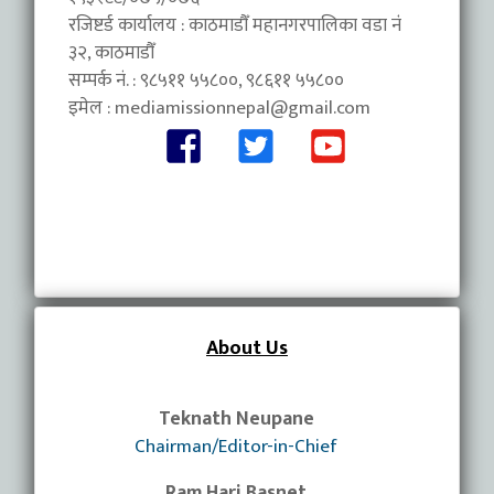
रजिष्टर्ड कार्यालय : काठमाडौँ महानगरपालिका वडा नंं
३२, काठमाडौँ
सम्पर्क नं. : ९८५११ ५५८००, ९८६११ ५५८००
इमेल :
mediamissionnepal@gmail.com
About Us
Teknath Neupane
Chairman/Editor-in-Chief
Ram Hari Basnet