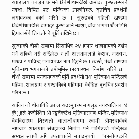
संग्रहालय बनाइने छ भने त्रिवेणीधामदेखि दामोदर कुण्डसम्मको
नक्शा, विभिन्न मठ मन्दिरका आकृतिहरु, वृतचित्र प्रदर्शनी
लगायतका कार्य गरिने छ । सुरुङको पहिलो खण्डमा
त्रिवेणीधामदेखि दामोदर कुण्ड जाने नक्शा, बीच भागमा धौलागिरि
हिमालसँगै शिवजीको मूर्ति राखिने छ ।
सुरुङको दोस्रो खण्डमा सिसाभित्र २४ हजार शालग्रामको दर्शन
गर्न सकिने गरी राखिनेछ र ती शालग्रामलाई केशव, नारायण,
माधव र गोविन्द लगायतका नाम दिइने छ । त्यस्तै, तेस्रो खण्डमा
मुक्तिनाथ भगवान्को तपोभूमि÷तपस्यास्थल निर्माण गरिने छ ।
चौथो खण्डमा भगवान्हरुको मूर्ति प्रदर्शनी तथा मुक्तिनाथ मन्दिरको
महिमा, शालग्राम र गण्डकीको महिमामा केन्द्रित वृत्तचित्र प्रदर्शन
गरिने छ ।
साविकको धौलागिरि अञ्चल सदरमुकाम बागलुङ नगरपालिका–४
कुँुडुले फेदीस्थित श्री रङ्गवेंकटेश मुक्तिनारायण मन्दिर, मुक्तिनाथ
वेदविद्याश्रम तिरुपती बालाजीधाममा स्वामी श्रीधरचार्यको
नामबाट शालग्राम संग्रहालय निर्माण गर्न लागिएको मन्दिरका
अध्यक्ष स्वामी ऋषि प्रपन्नाचार्यले बताउनुभयो । “कालीगण्डकी