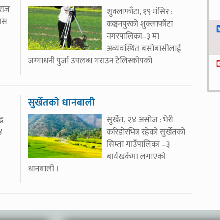
दराज
शुक्लाफाँटा, १९ मंसिर :
यास
कञ्चनपुरको शुक्लाफाँटा
नगरपालिका–३ मा
अव्यवस्थित बसोबासीलाई
जग्गाधनी पुर्जा उपलब्ध गराउन टेलिस्कोपको
सुर्खेतको धानबाली
्र
सुर्खेत, २४ असोज : भेरी
४
करिडोरभित्र रहेको सुर्खेतको
सिम्ता गाउँपालिका –३
बार्यखर्कमा लगाएको
धानबाली ।