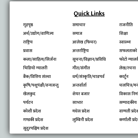
Quick Links
गृहपृष्ठ
समाचार
राजनीति
अर्थ/उद्योग/वाणिज्य
समाज
शिक्षा
राष्ट्रिय
आलेख (फिचर)
स्वास्थ्य
प्रवास
अन्तर्राष्ट्रिय
सफलताको
कला/साहित्य/सिर्जना
सूचना/विज्ञान/प्रविधि
फोटो ग्यालर
भिडियो ग्यालरी
गीत/संगीत
लेख/रचना
बैंक/वित्तिय संस्था
धर्म/संस्कृति/चाडपर्व
कार्टुन
कृषि/पशुपंक्षी/वन्यजन्तु
अन्तर्वार्ता
चलचित्र/मन
खेलकुद
शेयर बजार
विकास निर्
पर्यटन
साभार
सम्पादकीय
कोशी प्रदेश
मधेस प्रदेश
वाग्मती प्रदे
गण्डकी प्रदेश
लुम्बिनी प्रदेश
कर्णाली प्रद
सूदुरपश्चिम प्रदेश