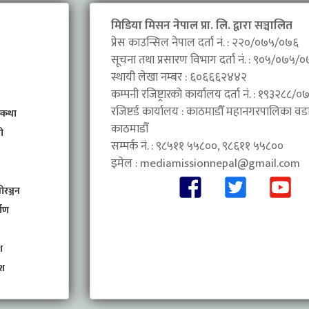
मिडिया मिसन नेपाल प्रा. लि. द्वारा सञ्चालित
प्रेस काउन्सिल नेपाल दर्ता नं. : २२०/०७५/०७६
सूचना तथा प्रसारण विभाग दर्ता नं. : ९०५/०७५/
स्थायी लेखा नम्बर : ६०६६६२४४२
कम्पनी रजिष्ट्रारको कार्यालय दर्ता नं. : १९३२८८
रजिष्टर्ड कार्यालय : काठमाडौँ महानगरपालिका वडा 
 कथा
काठमाडौँ
ी
सम्पर्क नं. : ९८५११ ५५८००, ९८६११ ५५८००
इमेल :
mediamissionnepal@gmail.com
ोरञ्जन
माण
श
ेश