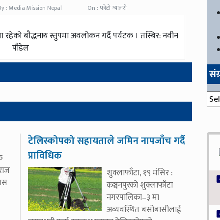
By : Media Mission Nepal
On : फोटो ग्यालरी
ा रहेको बौद्धनाथ स्तुपमा अवलोकन गर्दै पर्यटक । तस्बिर: नवीन
पौडेल
सं
संग्
टेलिस्कोपको सहायताले जमिन नापजाँच गर्दै
प्राविधिक
क
दराज
शुक्लाफाँटा, १९ मंसिर :
यास
कञ्चनपुरको शुक्लाफाँटा
नगरपालिका–३ मा
अव्यवस्थित बसोबासीलाई