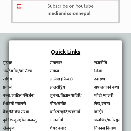
Subscribe on Youtube
mediamissionnepal
Quick Links
गृहपृष्ठ
समाचार
राजनीति
अर्थ/उद्योग/वाणिज्य
समाज
शिक्षा
राष्ट्रिय
आलेख (फिचर)
स्वास्थ्य
प्रवास
अन्तर्राष्ट्रिय
सफलताको कथा
कला/साहित्य/सिर्जना
सूचना/विज्ञान/प्रविधि
फोटो ग्यालरी
भिडियो ग्यालरी
गीत/संगीत
लेख/रचना
बैंक/वित्तिय संस्था
धर्म/संस्कृति/चाडपर्व
कार्टुन
कृषि/पशुपंक्षी/वन्यजन्तु
अन्तर्वार्ता
चलचित्र/मनोरञ्जन
खेलकुद
शेयर बजार
विकास निर्माण