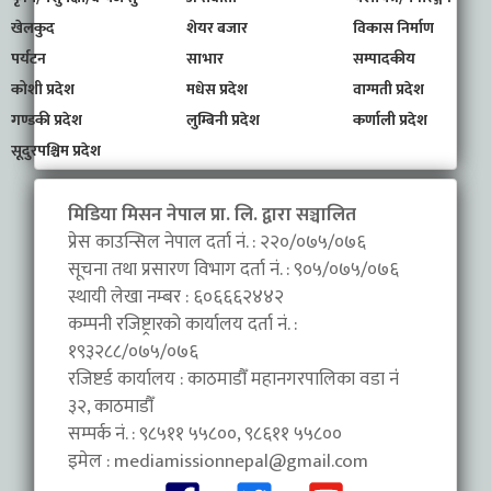
खेलकुद
शेयर बजार
विकास निर्माण
पर्यटन
साभार
सम्पादकीय
कोशी प्रदेश
मधेस प्रदेश
वाग्मती प्रदेश
गण्डकी प्रदेश
लुम्बिनी प्रदेश
कर्णाली प्रदेश
सूदुरपश्चिम प्रदेश
मिडिया मिसन नेपाल प्रा. लि. द्वारा सञ्चालित
प्रेस काउन्सिल नेपाल दर्ता नं. : २२०/०७५/०७६
सूचना तथा प्रसारण विभाग दर्ता नं. : ९०५/०७५/०७६
स्थायी लेखा नम्बर : ६०६६६२४४२
कम्पनी रजिष्ट्रारको कार्यालय दर्ता नं. :
१९३२८८/०७५/०७६
रजिष्टर्ड कार्यालय : काठमाडौँ महानगरपालिका वडा नंं
३२, काठमाडौँ
सम्पर्क नं. : ९८५११ ५५८००, ९८६११ ५५८००
इमेल :
mediamissionnepal@gmail.com