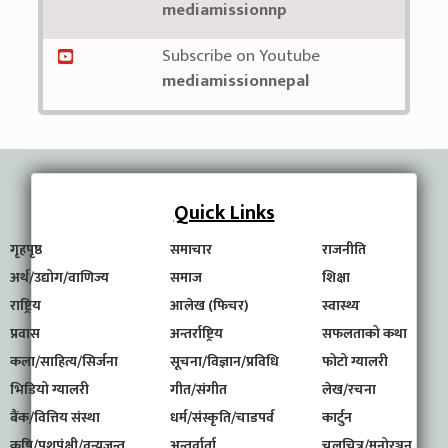
mediamissionnp
Subscribe on Youtube
mediamissionnepal
Quick Links
गृहपृष्ठ
समाचार
राजनीति
अर्थ/उद्योग/वाणिज्य
समाज
शिक्षा
राष्ट्रिय
आलेख (फिचर)
स्वास्थ्य
प्रवास
अन्तर्राष्ट्रिय
सफलताको कथा
कला/साहित्य/सिर्जना
सूचना/विज्ञान/प्रविधि
फोटो ग्यालरी
भिडियो ग्यालरी
गीत/संगीत
लेख/रचना
बैंक/वित्तिय संस्था
धर्म/संस्कृति/चाडपर्व
कार्टुन
कृषि/पशुपंक्षी/वन्यजन्तु
अन्तर्वार्ता
चलचित्र/मनोरञ्जन