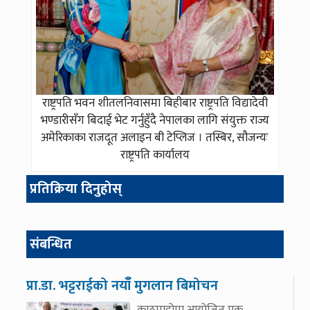
राष्ट्रपति भवन शीतलनिवासमा बिहीबार राष्ट्रपति विद्यादेवी
भण्डारीसँग बिदाई भेट गर्नुहुँदै नेपालका लागि संयुक्त राज्य
अमेरिकाका राजदूत अलाइन बी टेप्लिज । तस्बिर, सौजन्यः
राष्ट्रपति कार्यालय
प्रतिक्रिया दिनुहोस्
संबन्धित
प्रा.डा. भट्टराईको नयाँँ मुगलान बिमोचन
काठमाडोमा आयोजित एक