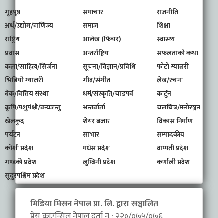
गृहपृष्ठ
समाचार
राजनीति
अर्थ/उद्योग/वाणिज्य
समाज
शिक्षा
राष्ट्रिय
आलेख (फिचर)
स्वास्थ्य
प्रवास
अन्तर्राष्ट्रिय
सफलताको कथा
कला/साहित्य/सिर्जना
सूचना/विज्ञान/प्रविधि
फोटो ग्यालरी
भिडियो ग्यालरी
गीत/संगीत
लेख/रचना
बैंक/वित्तिय संस्था
धर्म/संस्कृति/चाडपर्व
कार्टुन
कृषि/पशुपंक्षी/वन्यजन्तु
अन्तर्वार्ता
चलचित्र/मनोरञ्जन
खेलकुद
शेयर बजार
विकास निर्माण
पर्यटन
साभार
सम्पादकीय
कोशी प्रदेश
मधेस प्रदेश
वाग्मती प्रदेश
गण्डकी प्रदेश
लुम्बिनी प्रदेश
कर्णाली प्रदेश
सूदुरपश्चिम प्रदेश
मिडिया मिसन नेपाल प्रा. लि. द्वारा सञ्चालित
प्रेस काउन्सिल नेपाल दर्ता नं. : २२०/०७५/०७६