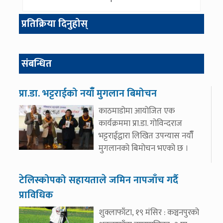
प्रतिक्रिया दिनुहोस्
संबन्धित
प्रा.डा. भट्टराईको नयाँँ मुगलान बिमोचन
काठमाडोमा आयोजित एक
कार्यक्रममा प्रा.डा. गोविन्दराज
भट्टराईद्वारा लिखित उपन्यास नयाँँ
मुगलानको बिमोचन भएको छ ।
टेलिस्कोपको सहायताले जमिन नापजाँच गर्दै
प्राविधिक
शुक्लाफाँटा, १९ मंसिर : कञ्चनपुरको