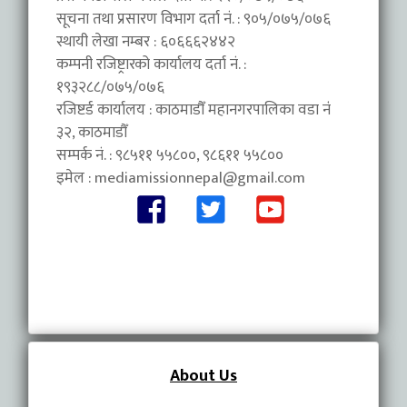
सूचना तथा प्रसारण विभाग दर्ता नं. : ९०५/०७५/०७६
स्थायी लेखा नम्बर : ६०६६६२४४२
कम्पनी रजिष्ट्रारको कार्यालय दर्ता नं. :
१९३२८८/०७५/०७६
रजिष्टर्ड कार्यालय : काठमाडौँ महानगरपालिका वडा नंं
३२, काठमाडौँ
सम्पर्क नं. : ९८५११ ५५८००, ९८६११ ५५८००
इमेल :
mediamissionnepal@gmail.com
About Us