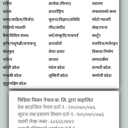
राष्ट्रिय
आलेख (फिचर)
स्वास्थ्य
प्रवास
अन्तर्राष्ट्रिय
सफलताको कथा
कला/साहित्य/सिर्जना
सूचना/विज्ञान/प्रविधि
फोटो ग्यालरी
भिडियो ग्यालरी
गीत/संगीत
लेख/रचना
बैंक/वित्तिय संस्था
धर्म/संस्कृति/चाडपर्व
कार्टुन
कृषि/पशुपंक्षी/वन्यजन्तु
अन्तर्वार्ता
चलचित्र/मनोरञ्जन
खेलकुद
शेयर बजार
विकास निर्माण
पर्यटन
साभार
सम्पादकीय
कोशी प्रदेश
मधेस प्रदेश
वाग्मती प्रदेश
गण्डकी प्रदेश
लुम्बिनी प्रदेश
कर्णाली प्रदेश
सूदुरपश्चिम प्रदेश
मिडिया मिसन नेपाल प्रा. लि. द्वारा सञ्चालित
प्रेस काउन्सिल नेपाल दर्ता नं. : २२०/०७५/०७६
सूचना तथा प्रसारण विभाग दर्ता नं. : ९०५/०७५/०७६
स्थायी लेखा नम्बर : ६०६६६२४४२