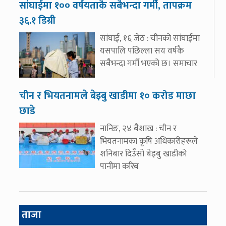
सांघाईमा १०० वर्षयताकै सबैभन्दा गर्मी, तापक्रम
३६.१ डिग्री
सांघाई, १६ जेठ : चीनको सांघाईमा
यसपालि पछिल्ला सय वर्षकै
सबैभन्दा गर्मी भएको छ। समाचार
चीन र भियतनामले बेइबु खाडीमा १० करोड माछा
छाडे
नानिङ, २४ बैशाख : चीन र
भियतनामका कृषि अधिकारीहरूले
शनिबार दिउँसो बेइबु खाडीको
पानीमा करिब
ताजा