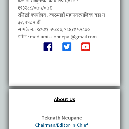
कम्पनी रजिष्ट्रारको कार्यालय दर्ता नं. :
१९३२८८/०७५/०७६
रजिष्टर्ड कार्यालय : काठमाडौँ महानगरपालिका वडा नंं
३२, काठमाडौँ
सम्पर्क नं. : ९८५११ ५५८००, ९८६११ ५५८००
इमेल :
mediamissionnepal@gmail.com
About Us
Teknath Neupane
Chairman/Editor-in-Chief