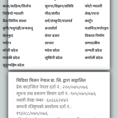
कला/साहित्य/सिर्जना
सूचना/विज्ञान/प्रविधि
फोटो ग्यालरी
भिडियो ग्यालरी
गीत/संगीत
लेख/रचना
बैंक/वित्तिय संस्था
धर्म/संस्कृति/चाडपर्व
कार्टुन
कृषि/पशुपंक्षी/वन्यजन्तु
अन्तर्वार्ता
चलचित्र/मनोरञ्जन
खेलकुद
शेयर बजार
विकास निर्माण
पर्यटन
साभार
सम्पादकीय
कोशी प्रदेश
मधेस प्रदेश
वाग्मती प्रदेश
गण्डकी प्रदेश
लुम्बिनी प्रदेश
कर्णाली प्रदेश
सूदुरपश्चिम प्रदेश
मिडिया मिसन नेपाल प्रा. लि. द्वारा सञ्चालित
प्रेस काउन्सिल नेपाल दर्ता नं. : २२०/०७५/०७६
सूचना तथा प्रसारण विभाग दर्ता नं. : ९०५/०७५/०७६
स्थायी लेखा नम्बर : ६०६६६२४४२
कम्पनी रजिष्ट्रारको कार्यालय दर्ता नं. :
१९३२८८/०७५/०७६