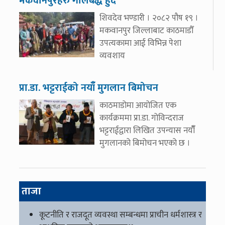
मकवानपुरेहरु गोलबद्ध हुँदै
शिवदेव भण्डारी । २०८२ पौष १९ ।
मकवानपुर जिल्लाबाट काठमाडौँ
उपत्यकामा आई विभिन्न पेशा
व्यवशाय
प्रा.डा. भट्टराईको नयाँँ मुगलान बिमोचन
काठमाडोमा आयोजित एक
कार्यक्रममा प्रा.डा. गोविन्दराज
भट्टराईद्वारा लिखित उपन्यास नयाँँ
मुगलानको बिमोचन भएको छ ।
ताजा
कूटनीति र राजदूत व्यवस्था सम्बन्धमा प्राचीन धर्मशास्त्र र