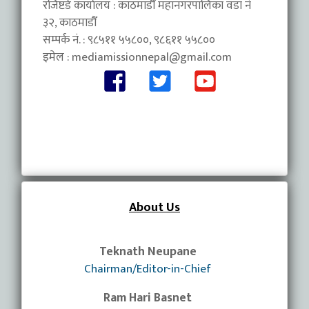
रजिष्टर्ड कार्यालय : काठमाडौँ महानगरपालिका वडा नंं
३२, काठमाडौँ
सम्पर्क नं. : ९८५११ ५५८००, ९८६११ ५५८००
इमेल :
mediamissionnepal@gmail.com
About Us
Teknath Neupane
Chairman/Editor-in-Chief
Ram Hari Basnet