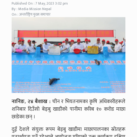
Published On : 7 May, 2023 3:02 pm
By : Media Mission Nepal
On : अन्तर्राष्ट्रिय मुख्य समाचार
नानिङ, २४ बैशाख :
चीन र भियतनामका कृषि अधिकारीहरूले
शनिबार दिउँसो बेइबु खाडीको पानीमा करिब १० करोड माछा
छाडेका छन् ।
दुई देशले संयुक्त रूपम बेइबु खाडीमा माछापालनका स्रोतहरू
पुनर्स्थापना गर्ने उद्देश्यले आयोजना गरिएको उक्त कार्यक्रम दक्षिण