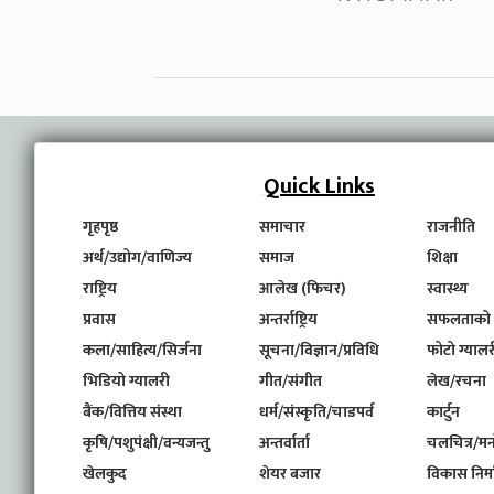
Quick Links
गृहपृष्ठ
समाचार
राजनीति
अर्थ/उद्योग/वाणिज्य
समाज
शिक्षा
राष्ट्रिय
आलेख (फिचर)
स्वास्थ्य
प्रवास
अन्तर्राष्ट्रिय
सफलताको
कला/साहित्य/सिर्जना
सूचना/विज्ञान/प्रविधि
फोटो ग्यालर
भिडियो ग्यालरी
गीत/संगीत
लेख/रचना
बैंक/वित्तिय संस्था
धर्म/संस्कृति/चाडपर्व
कार्टुन
कृषि/पशुपंक्षी/वन्यजन्तु
अन्तर्वार्ता
चलचित्र/मन
खेलकुद
शेयर बजार
विकास निर्