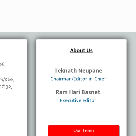
About Us
०७६
Teknath Neupane
Chairman/Editor-in-Chief
/०७५/०७६
नंं ३२,
Ram Hari Basnet
Executive Editor
Our Team