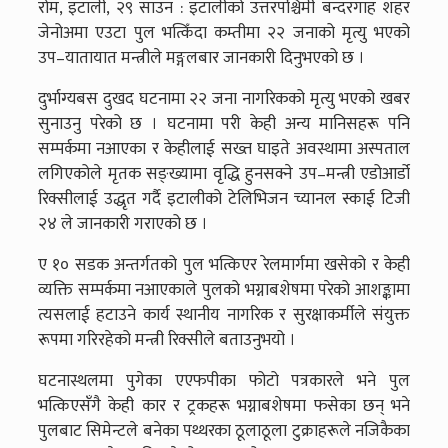
रोम, इटाली, २९ साउन : इटालीको उत्तरपश्चिमी बन्दरगाह शहर
जेनोअमा एउटा पुल भत्किँदा कम्तीमा २२ जनाको मृत्यु भएको
उप–यातायात मन्त्रीले मङ्गलबार जानकारी दिनुभएको छ ।
दुर्भाग्यबस दुखद घटनामा २२ जना नागरिकको मृत्यु भएको खबर
सुनाउनु परेको छ । घटनामा परी केही अन्य मानिसहरू पनि
सम्पर्कमा नआएका र केहीलाई सख्त घाइते अवस्थामा अस्पताल
लगिएकोले मृतक सङ्ख्यामा वृद्धि हुनसक्ने उप–मन्त्री एडोआर्डो
रिक्सीलाई उद्धृत गर्दै इटालीको टेलिभिजन च्यानल स्काई टिजी
२४ ले जानकारी गराएको छ ।
ए १० सडक अन्तर्गतको पुल भत्किएर रेलमार्गमा खसेको र केही
व्यक्ति सम्पर्कमा नआएकाले पुलको भग्नाबशेषमा परेको आशङ्कामा
त्यसलाई हटाउने कार्य स्थानीय नागरिक र सुरक्षाकर्मीले संयुक्त
रूपमा गरिरहेको मन्त्री रिक्सीले बताउनुभयो ।
घटनास्थलमा पुगेका एएफपीका फोटो पत्रकारले भने पुल
भत्किएसँगै केही कार र ट्रकहरू भग्नाबशेषमा फसेका छन् भने
पुलबाट सिमेन्टले बनेका पथ्थरका ठूलाठूला टुक्राहरूले नजिकैका