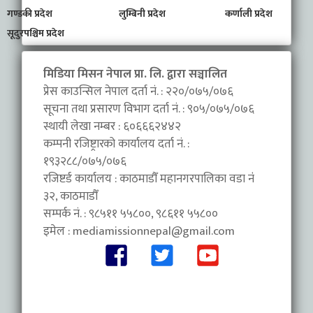
गण्डकी प्रदेश
लुम्बिनी प्रदेश
कर्णाली प्रदेश
सूदुरपश्चिम प्रदेश
मिडिया मिसन नेपाल प्रा. लि. द्वारा सञ्चालित
प्रेस काउन्सिल नेपाल दर्ता नं. : २२०/०७५/०७६
सूचना तथा प्रसारण विभाग दर्ता नं. : ९०५/०७५/०७६
स्थायी लेखा नम्बर : ६०६६६२४४२
कम्पनी रजिष्ट्रारको कार्यालय दर्ता नं. :
१९३२८८/०७५/०७६
रजिष्टर्ड कार्यालय : काठमाडौँ महानगरपालिका वडा नंं
३२, काठमाडौँ
सम्पर्क नं. : ९८५११ ५५८००, ९८६११ ५५८००
इमेल :
mediamissionnepal@gmail.com