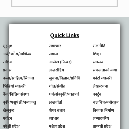
Quick Links
गृहपृष्ठ
समाचार
राजनीति
अर्थ/उद्योग/वाणिज्य
समाज
शिक्षा
राष्ट्रिय
आलेख (फिचर)
स्वास्थ्य
प्रवास
अन्तर्राष्ट्रिय
सफलताको कथा
कला/साहित्य/सिर्जना
सूचना/विज्ञान/प्रविधि
फोटो ग्यालरी
भिडियो ग्यालरी
गीत/संगीत
लेख/रचना
बैंक/वित्तिय संस्था
धर्म/संस्कृति/चाडपर्व
कार्टुन
कृषि/पशुपंक्षी/वन्यजन्तु
अन्तर्वार्ता
चलचित्र/मनोरञ्जन
खेलकुद
शेयर बजार
विकास निर्माण
पर्यटन
साभार
सम्पादकीय
कोशी प्रदेश
मधेस प्रदेश
वाग्मती प्रदेश