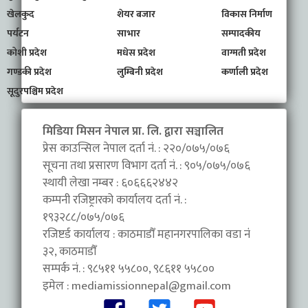
खेलकुद
शेयर बजार
विकास निर्माण
पर्यटन
साभार
सम्पादकीय
कोशी प्रदेश
मधेस प्रदेश
वाग्मती प्रदेश
गण्डकी प्रदेश
लुम्बिनी प्रदेश
कर्णाली प्रदेश
सूदुरपश्चिम प्रदेश
मिडिया मिसन नेपाल प्रा. लि. द्वारा सञ्चालित
प्रेस काउन्सिल नेपाल दर्ता नं. : २२०/०७५/०७६
सूचना तथा प्रसारण विभाग दर्ता नं. : ९०५/०७५/०७६
स्थायी लेखा नम्बर : ६०६६६२४४२
कम्पनी रजिष्ट्रारको कार्यालय दर्ता नं. :
१९३२८८/०७५/०७६
रजिष्टर्ड कार्यालय : काठमाडौँ महानगरपालिका वडा नंं
३२, काठमाडौँ
सम्पर्क नं. : ९८५११ ५५८००, ९८६११ ५५८००
इमेल :
mediamissionnepal@gmail.com