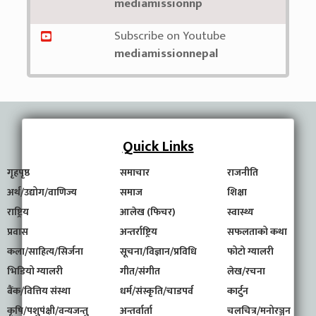
mediamissionnp
Subscribe on Youtube
mediamissionnepal
Quick Links
गृहपृष्ठ
समाचार
राजनीति
अर्थ/उद्योग/वाणिज्य
समाज
शिक्षा
राष्ट्रिय
आलेख (फिचर)
स्वास्थ्य
प्रवास
अन्तर्राष्ट्रिय
सफलताको कथा
कला/साहित्य/सिर्जना
सूचना/विज्ञान/प्रविधि
फोटो ग्यालरी
भिडियो ग्यालरी
गीत/संगीत
लेख/रचना
बैंक/वित्तिय संस्था
धर्म/संस्कृति/चाडपर्व
कार्टुन
कृषि/पशुपंक्षी/वन्यजन्तु
अन्तर्वार्ता
चलचित्र/मनोरञ्जन