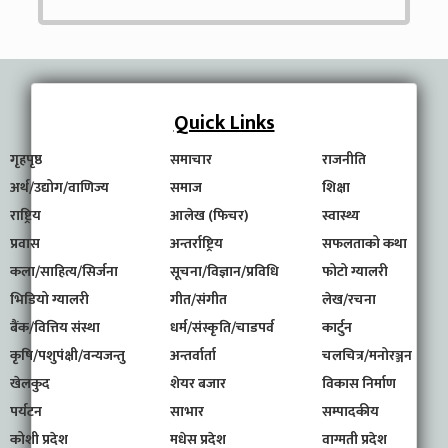
Quick Links
गृहपृष्ठ
समाचार
राजनीति
अर्थ/उद्योग/वाणिज्य
समाज
शिक्षा
राष्ट्रिय
आलेख (फिचर)
स्वास्थ्य
प्रवास
अन्तर्राष्ट्रिय
सफलताको कथा
कला/साहित्य/सिर्जना
सूचना/विज्ञान/प्रविधि
फोटो ग्यालरी
भिडियो ग्यालरी
गीत/संगीत
लेख/रचना
बैंक/वित्तिय संस्था
धर्म/संस्कृति/चाडपर्व
कार्टुन
कृषि/पशुपंक्षी/वन्यजन्तु
अन्तर्वार्ता
चलचित्र/मनोरञ्जन
खेलकुद
शेयर बजार
विकास निर्माण
पर्यटन
साभार
सम्पादकीय
कोशी प्रदेश
मधेस प्रदेश
वाग्मती प्रदेश