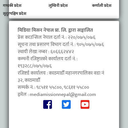
गण्डकी प्रदेश
लुम्बिनी प्रदेश
कर्णाली प्रदेश
सूदुरपश्चिम प्रदेश
मिडिया मिसन नेपाल प्रा. लि. द्वारा सञ्चालित
प्रेस काउन्सिल नेपाल दर्ता नं. : २२०/०७५/०७६
सूचना तथा प्रसारण विभाग दर्ता नं. : ९०५/०७५/०७६
स्थायी लेखा नम्बर : ६०६६६२४४२
कम्पनी रजिष्ट्रारको कार्यालय दर्ता नं. :
१९३२८८/०७५/०७६
रजिष्टर्ड कार्यालय : काठमाडौँ महानगरपालिका वडा नंं
३२, काठमाडौँ
सम्पर्क नं. : ९८५११ ५५८००, ९८६११ ५५८००
इमेल :
mediamissionnepal@gmail.com