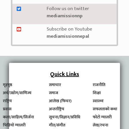
Follow us on twitter
mediamissionnp
Subscribe on Youtube
mediamissionnepal
Quick Links
गृहपृष्ठ
समाचार
राजनीति
अर्थ/उद्योग/वाणिज्य
समाज
शिक्षा
राष्ट्रिय
आलेख (फिचर)
स्वास्थ्य
प्रवास
अन्तर्राष्ट्रिय
सफलताको कथा
कला/साहित्य/सिर्जना
सूचना/विज्ञान/प्रविधि
फोटो ग्यालरी
भिडियो ग्यालरी
गीत/संगीत
लेख/रचना