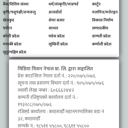
बैंक/वित्तिय संस्था
धर्म/संस्कृति/चाडपर्व
कार्टुन
कृषि/पशुपंक्षी/वन्यजन्तु
अन्तर्वार्ता
चलचित्र/मनोरञ्जन
खेलकुद
शेयर बजार
विकास निर्माण
पर्यटन
साभार
सम्पादकीय
कोशी प्रदेश
मधेस प्रदेश
वाग्मती प्रदेश
गण्डकी प्रदेश
लुम्बिनी प्रदेश
कर्णाली प्रदेश
सूदुरपश्चिम प्रदेश
मिडिया मिसन नेपाल प्रा. लि. द्वारा सञ्चालित
प्रेस काउन्सिल नेपाल दर्ता नं. : २२०/०७५/०७६
सूचना तथा प्रसारण विभाग दर्ता नं. : ९०५/०७५/०७६
स्थायी लेखा नम्बर : ६०६६६२४४२
कम्पनी रजिष्ट्रारको कार्यालय दर्ता नं. :
१९३२८८/०७५/०७६
रजिष्टर्ड कार्यालय : काठमाडौँ महानगरपालिका वडा नंं
३२, काठमाडौँ
सम्पर्क नं. : ९८५११ ५५८००, ९८६११ ५५८००