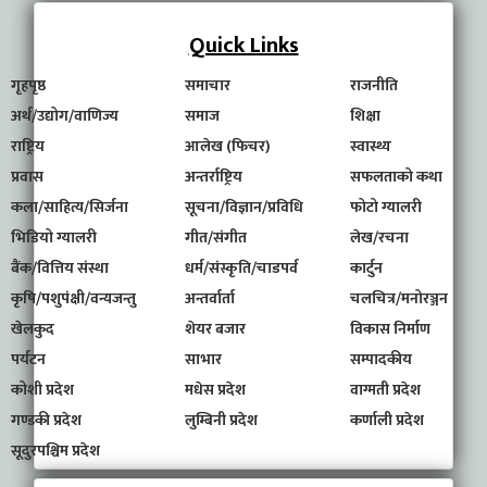
Quick Links
गृहपृष्ठ
समाचार
राजनीति
अर्थ/उद्योग/वाणिज्य
समाज
शिक्षा
राष्ट्रिय
आलेख (फिचर)
स्वास्थ्य
प्रवास
अन्तर्राष्ट्रिय
सफलताको कथा
कला/साहित्य/सिर्जना
सूचना/विज्ञान/प्रविधि
फोटो ग्यालरी
भिडियो ग्यालरी
गीत/संगीत
लेख/रचना
बैंक/वित्तिय संस्था
धर्म/संस्कृति/चाडपर्व
कार्टुन
कृषि/पशुपंक्षी/वन्यजन्तु
अन्तर्वार्ता
चलचित्र/मनोरञ्जन
खेलकुद
शेयर बजार
विकास निर्माण
पर्यटन
साभार
सम्पादकीय
कोशी प्रदेश
मधेस प्रदेश
वाग्मती प्रदेश
गण्डकी प्रदेश
लुम्बिनी प्रदेश
कर्णाली प्रदेश
सूदुरपश्चिम प्रदेश