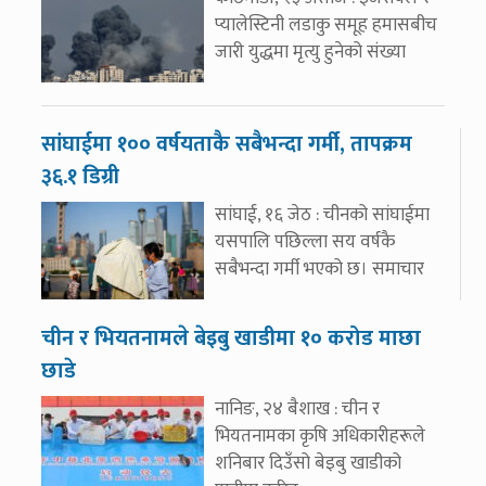
प्यालेस्टिनी लडाकु समूह हमासबीच
जारी युद्धमा मृत्यु हुनेको संख्या
सांघाईमा १०० वर्षयताकै सबैभन्दा गर्मी, तापक्रम
३६.१ डिग्री
सांघाई, १६ जेठ : चीनको सांघाईमा
यसपालि पछिल्ला सय वर्षकै
सबैभन्दा गर्मी भएको छ। समाचार
चीन र भियतनामले बेइबु खाडीमा १० करोड माछा
छाडे
नानिङ, २४ बैशाख : चीन र
भियतनामका कृषि अधिकारीहरूले
शनिबार दिउँसो बेइबु खाडीको