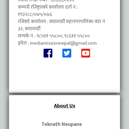
स्थायी लेखा नम्बर : ६०६६६२४४२
कम्पनी रजिष्ट्रारको कार्यालय दर्ता नं. :
१९३२८८/०७५/०७६
रजिष्टर्ड कार्यालय : काठमाडौँ महानगरपालिका वडा नंं
३२, काठमाडौँ
सम्पर्क नं. : ९८५११ ५५८००, ९८६११ ५५८००
इमेल :
mediamissionnepal@gmail.com
About Us
Teknath Neupane