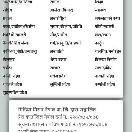
अर्थ/उद्योग/वाणिज्य
समाज
शिक्षा
राष्ट्रिय
आलेख (फिचर)
स्वास्थ्य
प्रवास
अन्तर्राष्ट्रिय
सफलताको कथा
कला/साहित्य/सिर्जना
सूचना/विज्ञान/प्रविधि
फोटो ग्यालरी
भिडियो ग्यालरी
गीत/संगीत
लेख/रचना
बैंक/वित्तिय संस्था
धर्म/संस्कृति/चाडपर्व
कार्टुन
कृषि/पशुपंक्षी/वन्यजन्तु
अन्तर्वार्ता
चलचित्र/मनोरञ्जन
खेलकुद
शेयर बजार
विकास निर्माण
पर्यटन
साभार
सम्पादकीय
कोशी प्रदेश
मधेस प्रदेश
वाग्मती प्रदेश
गण्डकी प्रदेश
लुम्बिनी प्रदेश
कर्णाली प्रदेश
सूदुरपश्चिम प्रदेश
मिडिया मिसन नेपाल प्रा. लि. द्वारा सञ्चालित
प्रेस काउन्सिल नेपाल दर्ता नं. : २२०/०७५/०७६
सूचना तथा प्रसारण विभाग दर्ता नं. : ९०५/०७५/०७६