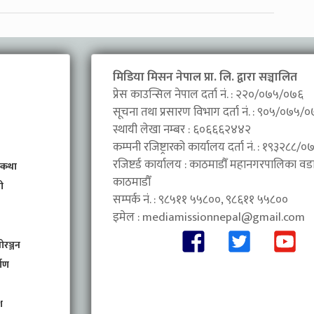
मिडिया मिसन नेपाल प्रा. लि. द्वारा सञ्चालित
प्रेस काउन्सिल नेपाल दर्ता नं. : २२०/०७५/०७६
सूचना तथा प्रसारण विभाग दर्ता नं. : ९०५/०७५/
स्थायी लेखा नम्बर : ६०६६६२४४२
कम्पनी रजिष्ट्रारको कार्यालय दर्ता नं. : १९३२८८
रजिष्टर्ड कार्यालय : काठमाडौँ महानगरपालिका वडा 
 कथा
काठमाडौँ
ी
सम्पर्क नं. : ९८५११ ५५८००, ९८६११ ५५८००
इमेल :
mediamissionnepal@gmail.com
ोरञ्जन
माण
श