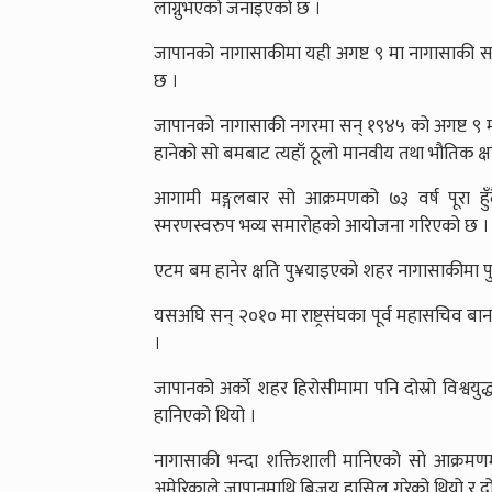
लाग्नुभएको जनाइएको छ ।
जापानको नागासाकीमा यही अगष्ट ९ मा नागासाकी सम
छ ।
जापानको नागासाकी नगरमा सन् १९४५ को अगष्ट ९ मा अ
हानेको सो बमबाट त्यहाँ ठूलो मानवीय तथा भौतिक क्
आगामी मङ्गलबार सो आक्रमणको ७३ वर्ष पूरा 
स्मरणस्वरुप भव्य समारोहको आयोजना गरिएको छ ।
एटम बम हानेर क्षति पु¥याइएको शहर नागासाकीमा पुग्ने
यसअघि सन् २०१० मा राष्ट्रसंघका पूर्व महासचिव बा
।
जापानको अर्काे शहर हिरोसीमामा पनि दोस्रो विश्व
हानिएको थियो ।
नागासाकी भन्दा शक्तिशाली मानिएको सो आक्रम
अमेरिकाले जापानमाथि बिजय हासिल गरेको थियो र दोस्