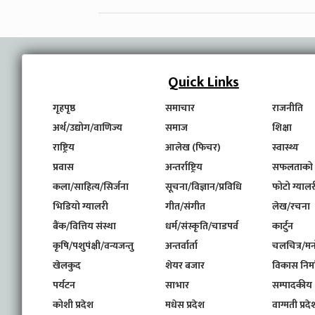
Quick Links
गृहपृष्ठ
समाचार
राजनीति
अर्थ/उद्योग/वाणिज्य
समाज
शिक्षा
राष्ट्रिय
आलेख (फिचर)
स्वास्थ्य
प्रवास
अन्तर्राष्ट्रिय
सफलताको
कला/साहित्य/सिर्जना
सूचना/विज्ञान/प्रविधि
फोटो ग्यालर
भिडियो ग्यालरी
गीत/संगीत
लेख/रचना
बैंक/वित्तिय संस्था
धर्म/संस्कृति/चाडपर्व
कार्टुन
कृषि/पशुपंक्षी/वन्यजन्तु
अन्तर्वार्ता
चलचित्र/मन
खेलकुद
शेयर बजार
विकास निर्
पर्यटन
साभार
सम्पादकीय
कोशी प्रदेश
मधेस प्रदेश
वाग्मती प्रदे