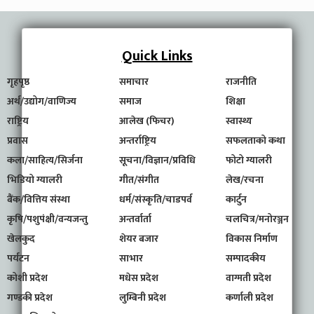
Quick Links
गृहपृष्ठ
समाचार
राजनीति
अर्थ/उद्योग/वाणिज्य
समाज
शिक्षा
राष्ट्रिय
आलेख (फिचर)
स्वास्थ्य
प्रवास
अन्तर्राष्ट्रिय
सफलताको कथा
कला/साहित्य/सिर्जना
सूचना/विज्ञान/प्रविधि
फोटो ग्यालरी
भिडियो ग्यालरी
गीत/संगीत
लेख/रचना
बैंक/वित्तिय संस्था
धर्म/संस्कृति/चाडपर्व
कार्टुन
कृषि/पशुपंक्षी/वन्यजन्तु
अन्तर्वार्ता
चलचित्र/मनोरञ्जन
खेलकुद
शेयर बजार
विकास निर्माण
पर्यटन
साभार
सम्पादकीय
कोशी प्रदेश
मधेस प्रदेश
वाग्मती प्रदेश
गण्डकी प्रदेश
लुम्बिनी प्रदेश
कर्णाली प्रदेश