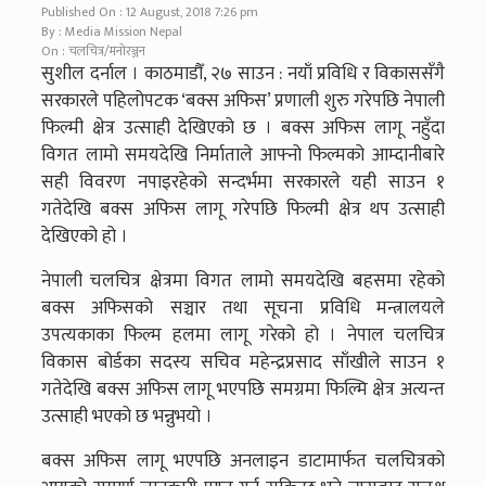
Published On : 12 August, 2018 7:26 pm
By : Media Mission Nepal
On : चलचित्र/मनोरञ्जन
सुशील दर्नाल । काठमाडौँ, २७ साउन : नयाँ प्रविधि र विकाससँगै
सरकारले पहिलोपटक ‘बक्स अफिस’ प्रणाली शुरु गरेपछि नेपाली
फिल्मी क्षेत्र उत्साही देखिएको छ । बक्स अफिस लागू नहुँदा
विगत लामो समयदेखि निर्माताले आफ्नो फिल्मको आम्दानीबारे
सही विवरण नपाइरहेको सन्दर्भमा सरकारले यही साउन १
गतेदेखि बक्स अफिस लागू गरेपछि फिल्मी क्षेत्र थप उत्साही
देखिएको हो ।
नेपाली चलचित्र क्षेत्रमा विगत लामो समयदेखि बहसमा रहेको
बक्स अफिसको सञ्चार तथा सूचना प्रविधि मन्त्रालयले
उपत्यकाका फिल्म हलमा लागू गरेको हो । नेपाल चलचित्र
विकास बोर्डका सदस्य सचिव महेन्द्रप्रसाद साँखीले साउन १
गतेदेखि बक्स अफिस लागू भएपछि समग्रमा फिल्मि क्षेत्र अत्यन्त
उत्साही भएको छ भन्नुभयो ।
बक्स अफिस लागू भएपछि अनलाइन डाटामार्फत चलचित्रको