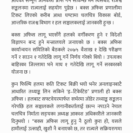
आयको सम्पूर्ण जानकारी प्राप्त गर्न सकिन्छ भने त्यसबाट राजश्व
सङ्कलनमा राज्यलाई सहयोग पुग्नेछ । बक्स अफिस प्रणालीमा
टिकट लिएको करीब आधा घण्टामा चलचित्र विकास बोर्ड,
आन्तरिक राजश्व विभाग र हल सञ्चालकलाई जानकारी हुन्छ ।
बक्स अफिस लागू भएसँगै हलको वर्गीकरण हुने र विदेशी
विज्ञापन बन्द हुने मन्त्रालयले जनाएको छ । बक्स अफिस
कार्यान्वयन समितिको बैठकले २०७५ वैशाख १ देखि परीक्षण
गर्ने र साउन १ गतेदेखि लागू गर्ने निर्णय गरेको थियो । उपत्यका
बाहिरका जिल्लामा भने माघ १ गतेदेखि लागू गर्ने सरकारको
योजना छ ।
कुन फिल्मि हलमा कति टिकट बिक्री भयो भनेर अनलाइनबाटै
आधारित तथ्याङ्क लिन सकिने ‘इ–टिकेटिङ’ प्रणाली हो बक्स
अफिस । हलबाट सफ्टवेयरमार्फत सर्भरमा जोडेर तथ्याङ्क सङ्कलन
गरेपछि हल सञ्चालकले लगानीकर्तालाई छल्न नपाउने नेपाल
चलचित्र निर्माता सङ्घका अध्यक्ष आकाश अधिकारीले जानकारी
दिनुभयो । “बक्स अफिस लागू हुनु नै ठूलो कुरा हो, यसले
हामीलाई उत्साही, खुशी नै बनाएको छ, तर राज्यले सक्रियरुपमा