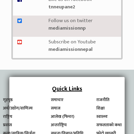
tnneupane2
Follow us on twitter
mediamissionnp
Subscribe on Youtube
mediamissionnepal
Quick Links
गृहपृष्ठ
समाचार
राजनीति
अर्थ/उद्योग/वाणिज्य
समाज
शिक्षा
राष्ट्रिय
आलेख (फिचर)
स्वास्थ्य
प्रवास
अन्तर्राष्ट्रिय
सफलताको कथा
कला/साहित्य/सिर्जना
सूचना/विज्ञान/प्रविधि
फोटो ग्यालरी