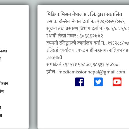
मिडिया मिसन नेपाल प्रा. लि. द्वारा सञ्चालित
प्रेस काउन्सिल नेपाल दर्ता नं. : २२०/०७५/०७६
सूचना तथा प्रसारण विभाग दर्ता नं. : ९०५/०७५/
स्थायी लेखा नम्बर : ६०६६६२४४२
कम्पनी रजिष्ट्रारको कार्यालय दर्ता नं. : १९३२८८
रजिष्टर्ड कार्यालय : काठमाडौँ महानगरपालिका वडा 
 कथा
काठमाडौँ
ी
सम्पर्क नं. : ९८५११ ५५८००, ९८६११ ५५८००
इमेल :
mediamissionnepal@gmail.com
ोरञ्जन
माण
श
ेश