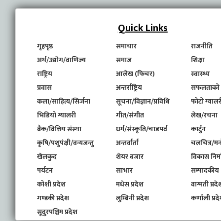
Quick Links
गृहपृष्ठ
समाचार
राजनीति
अर्थ/उद्योग/वाणिज्य
समाज
शिक्षा
राष्ट्रिय
आलेख (फिचर)
स्वास्थ्य
प्रवास
अन्तर्राष्ट्रिय
सफलताको
कला/साहित्य/सिर्जना
सूचना/विज्ञान/प्रविधि
फोटो ग्यालर
भिडियो ग्यालरी
गीत/संगीत
लेख/रचना
बैंक/वित्तिय संस्था
धर्म/संस्कृति/चाडपर्व
कार्टुन
कृषि/पशुपंक्षी/वन्यजन्तु
अन्तर्वार्ता
चलचित्र/मन
खेलकुद
शेयर बजार
विकास निर्
पर्यटन
साभार
सम्पादकीय
कोशी प्रदेश
मधेस प्रदेश
वाग्मती प्रदे
गण्डकी प्रदेश
लुम्बिनी प्रदेश
कर्णाली प्रद
सूदुरपश्चिम प्रदेश