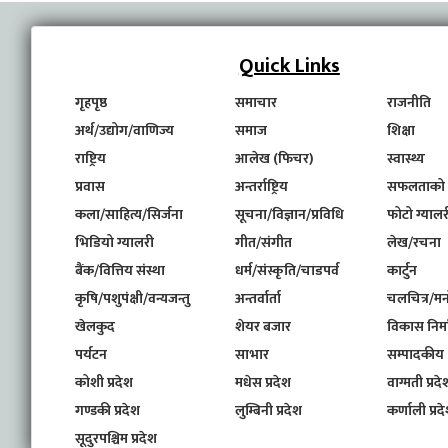
Quick Links
गृहपृष्ठ
समाचार
राजनीति
अर्थ/उद्योग/वाणिज्य
समाज
शिक्षा
राष्ट्रिय
आलेख (फिचर)
स्वास्थ्य
प्रवास
अन्तर्राष्ट्रिय
सफलताको
कला/साहित्य/सिर्जना
सूचना/विज्ञान/प्रविधि
फोटो ग्यालर
भिडियो ग्यालरी
गीत/संगीत
लेख/रचना
बैंक/वित्तिय संस्था
धर्म/संस्कृति/चाडपर्व
कार्टुन
कृषि/पशुपंक्षी/वन्यजन्तु
अन्तर्वार्ता
चलचित्र/मन
खेलकुद
शेयर बजार
विकास निर्
पर्यटन
साभार
सम्पादकीय
कोशी प्रदेश
मधेस प्रदेश
वाग्मती प्रदे
गण्डकी प्रदेश
लुम्बिनी प्रदेश
कर्णाली प्रद
सूदुरपश्चिम प्रदेश