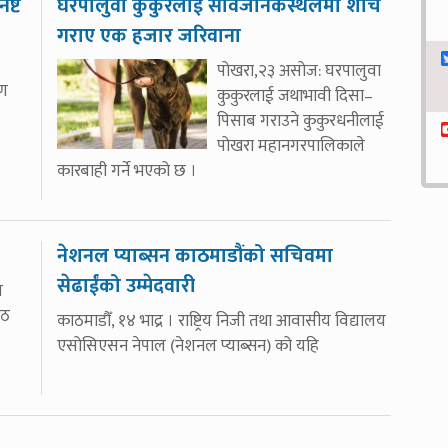
ष्ट
घरपालुवा कुकुरलाई सार्वजनिकस्थलमा शौच
गराए एक हजार जरिवाना
पोखरा,२३ असोज: घरपालुवा
यण
कुकुरलाई जथाभावी दिसा–
पिसाब गराउने कुकुरधनीलाई
पोखरा महानगरपालिकाले
कारबाही गर्ने भएको छ ।
नेशनल प्याब्सन काठमाडौंको सचिवमा
सेढाईंको उम्मेदवारी
त
ोठ
काठमाडौँ, १४ भाद्र । राष्ट्रिय निजी तथा आवासीय विद्यालय
एसोसिएसन नेपाल (नेशनल प्याब्सन) को यहि