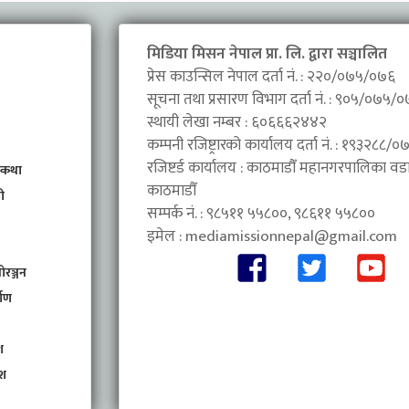
मिडिया मिसन नेपाल प्रा. लि. द्वारा सञ्चालित
प्रेस काउन्सिल नेपाल दर्ता नं. : २२०/०७५/०७६
सूचना तथा प्रसारण विभाग दर्ता नं. : ९०५/०७५/
स्थायी लेखा नम्बर : ६०६६६२४४२
कम्पनी रजिष्ट्रारको कार्यालय दर्ता नं. : १९३२८८
रजिष्टर्ड कार्यालय : काठमाडौँ महानगरपालिका वडा 
 कथा
काठमाडौँ
ी
सम्पर्क नं. : ९८५११ ५५८००, ९८६११ ५५८००
इमेल :
mediamissionnepal@gmail.com
ोरञ्जन
माण
श
ेश