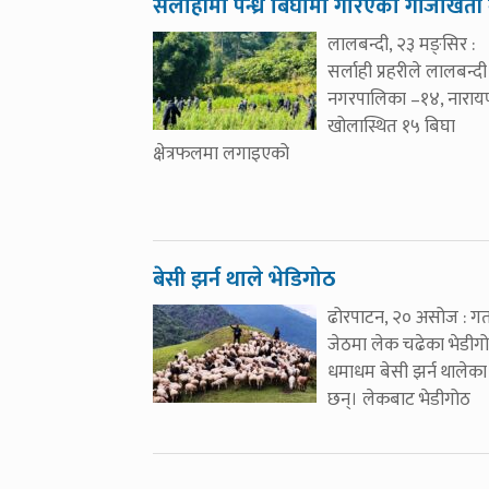
सर्लाहीमा पन्ध्र बिघामा गरिएको गाँजाखेती न
लालबन्दी, २३ मङ्सिर :
सर्लाही प्रहरीले लालबन्दी
नगरपालिका –१४, नारा
खोलास्थित १५ बिघा
क्षेत्रफलमा लगाइएको
बेसी झर्न थाले भेडिगोठ
ढोरपाटन, २० असोज : ग
जेठमा लेक चढेका भेडीग
धमाधम बेसी झर्न थालेका
छन्। लेकबाट भेडीगोठ