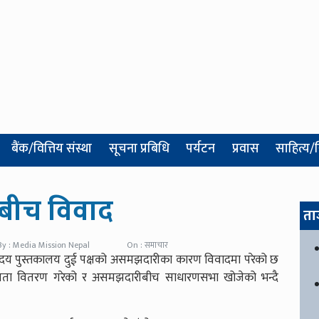
बैंक/वित्तिय संस्था
सूचना प्रबिधि
पर्यटन
प्रवास
साहित्य/
षबीच विवाद
ता
By : Media Mission Nepal
On : समाचार
ानोदय पुस्तकालय दुई पक्षको असमझदारीका कारण विवादमा परेको छ
्यता वितरण गरेको र असमझदारीबीच साधारणसभा खोजेको भन्दै