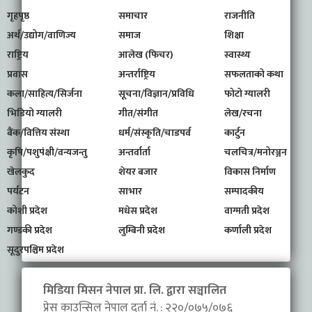
गृहपृष्ठ
समाचार
राजनीति
अर्थ/उद्योग/वाणिज्य
समाज
शिक्षा
राष्ट्रिय
आलेख (फिचर)
स्वास्थ्य
प्रवास
अन्तर्राष्ट्रिय
सफलताको कथा
कला/साहित्य/सिर्जना
सूचना/विज्ञान/प्रविधि
फोटो ग्यालरी
भिडियो ग्यालरी
गीत/संगीत
लेख/रचना
बैंक/वित्तिय संस्था
धर्म/संस्कृति/चाडपर्व
कार्टुन
कृषि/पशुपंक्षी/वन्यजन्तु
अन्तर्वार्ता
चलचित्र/मनोरञ्जन
खेलकुद
शेयर बजार
विकास निर्माण
पर्यटन
साभार
सम्पादकीय
कोशी प्रदेश
मधेस प्रदेश
वाग्मती प्रदेश
गण्डकी प्रदेश
लुम्बिनी प्रदेश
कर्णाली प्रदेश
सूदुरपश्चिम प्रदेश
मिडिया मिसन नेपाल प्रा. लि. द्वारा सञ्चालित
प्रेस काउन्सिल नेपाल दर्ता नं. : २२०/०७५/०७६