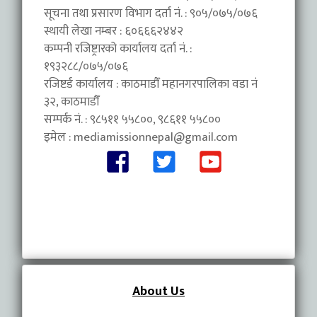
सूचना तथा प्रसारण विभाग दर्ता नं. : ९०५/०७५/०७६
स्थायी लेखा नम्बर : ६०६६६२४४२
कम्पनी रजिष्ट्रारको कार्यालय दर्ता नं. :
१९३२८८/०७५/०७६
रजिष्टर्ड कार्यालय : काठमाडौँ महानगरपालिका वडा नंं
३२, काठमाडौँ
सम्पर्क नं. : ९८५११ ५५८००, ९८६११ ५५८००
इमेल :
mediamissionnepal@gmail.com
About Us