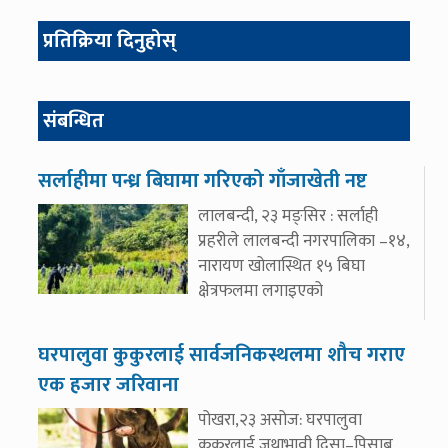
प्रतिक्रिया दिनुहोस्
संबन्धित
सर्लाहीमा पन्ध्र बिघामा गरिएको गाँजाखेती नष्ट
लालबन्दी, २३ मङ्सिर : सर्लाही
प्रहरीले लालबन्दी नगरपालिका –१४,
नारायण खोलास्थित १५ बिघा
क्षेत्रफलमा लगाइएको
घरपालुवा कुकुरलाई सार्वजनिकस्थलमा शौच गराए
एक हजार जरिवाना
पोखरा,२३ असोज: घरपालुवा
कुकुरलाई जथाभावी दिसा–पिसाब