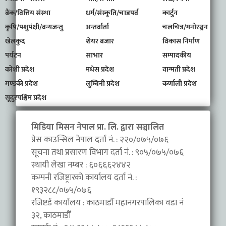
बैंक/वित्तिय संस्था
धर्म/संस्कृति/चाडपर्व
कार्टुन
कृषि/पशुपंक्षी/वन्यजन्तु
अन्तर्वार्ता
चलचित्र/मनोरञ्जन
खेलकुद
शेयर बजार
विकास निर्माण
पर्यटन
साभार
सम्पादकीय
कोशी प्रदेश
मधेस प्रदेश
वाग्मती प्रदेश
गण्डकी प्रदेश
लुम्बिनी प्रदेश
कर्णाली प्रदेश
सूदुरपश्चिम प्रदेश
मिडिया मिसन नेपाल प्रा. लि. द्वारा सञ्चालित
प्रेस काउन्सिल नेपाल दर्ता नं. : २२०/०७५/०७६
सूचना तथा प्रसारण विभाग दर्ता नं. : ९०५/०७५/०७६
स्थायी लेखा नम्बर : ६०६६६२४४२
कम्पनी रजिष्ट्रारको कार्यालय दर्ता नं. :
१९३२८८/०७५/०७६
रजिष्टर्ड कार्यालय : काठमाडौँ महानगरपालिका वडा नंं
३२, काठमाडौँ