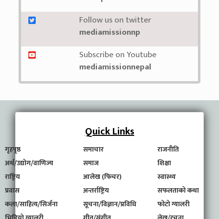
Follow us on twitter
mediamissionnp
Subscribe on Youtube
mediamissionnepal
Quick Links
गृहपृष्ठ
समाचार
राजनीति
अर्थ/उद्योग/वाणिज्य
समाज
शिक्षा
राष्ट्रिय
आलेख (फिचर)
स्वास्थ्य
प्रवास
अन्तर्राष्ट्रिय
सफलताको कथा
कला/साहित्य/सिर्जना
सूचना/विज्ञान/प्रविधि
फोटो ग्यालरी
भिडियो ग्यालरी
गीत/संगीत
लेख/रचना