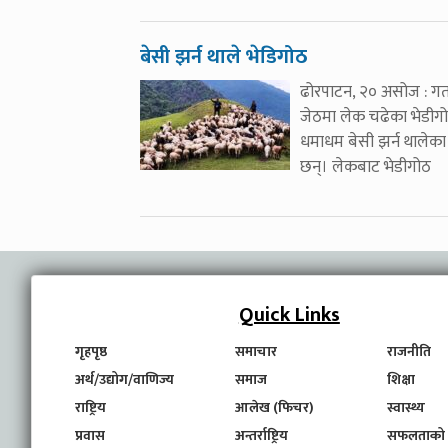
बेसी झर्न थाले भेडिगोठ
ढोरपाटन, २० असोज : ग
जेठमा लेक चढेका भेडीग
धमाधम बेसी झर्न थालेका
छन्। लेकबाट भेडीगोठ
Quick Links
गृहपृष्ठ
समाचार
राजनीति
अर्थ/उद्योग/वाणिज्य
समाज
शिक्षा
राष्ट्रिय
आलेख (फिचर)
स्वास्थ्य
प्रवास
अन्तर्राष्ट्रिय
सफलताको