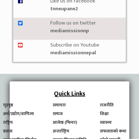
Like us on facebook
tnneupane2
Follow us on twitter
mediamissionnp
Subscribe on Youtube
mediamissionnepal
Quick Links
गृहपृष्ठ
समाचार
राजनीति
अर्थ/उद्योग/वाणिज्य
समाज
शिक्षा
राष्ट्रिय
आलेख (फिचर)
स्वास्थ्य
प्रवास
अन्तर्राष्ट्रिय
सफलताको कथा