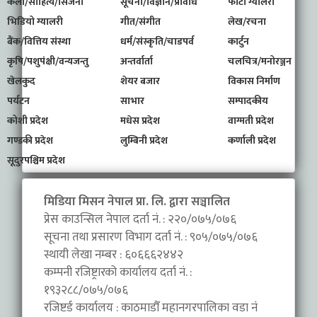
कला/साहित्य/सिर्जना
सूचना/विज्ञान/प्रविधि
फोटो ग्यालरी
भिडियो ग्यालरी
गीत/संगीत
लेख/रचना
बैंक/वित्तिय संस्था
धर्म/संस्कृति/चाडपर्व
कार्टुन
कृषि/पशुपंक्षी/वन्यजन्तु
अन्तर्वार्ता
चलचित्र/मनोरञ्जन
खेलकुद
शेयर बजार
विकास निर्माण
पर्यटन
साभार
सम्पादकीय
कोशी प्रदेश
मधेस प्रदेश
वाग्मती प्रदेश
गण्डकी प्रदेश
लुम्बिनी प्रदेश
कर्णाली प्रदेश
सूदुरपश्चिम प्रदेश
मिडिया मिसन नेपाल प्रा. लि. द्वारा सञ्चालित
प्रेस काउन्सिल नेपाल दर्ता नं. : २२०/०७५/०७६
सूचना तथा प्रसारण विभाग दर्ता नं. : ९०५/०७५/०७६
स्थायी लेखा नम्बर : ६०६६६२४४२
कम्पनी रजिष्ट्रारको कार्यालय दर्ता नं. :
१९३२८८/०७५/०७६
रजिष्टर्ड कार्यालय : काठमाडौँ महानगरपालिका वडा नंं