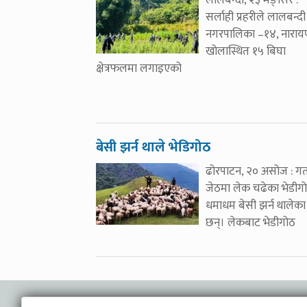
लालबन्दी, २३ मङ्सिर :
सर्लाही प्रहरीले लालबन्दी
नगरपालिका –१४, नारा
खोलास्थित १५ बिघा
क्षेत्रफलमा लगाइएको
बेसी झर्न थाले भेडिगोठ
ढोरपाटन, २० असोज : ग
जेठमा लेक चढेका भेडीग
धमाधम बेसी झर्न थालेका
छन्। लेकबाट भेडीगोठ