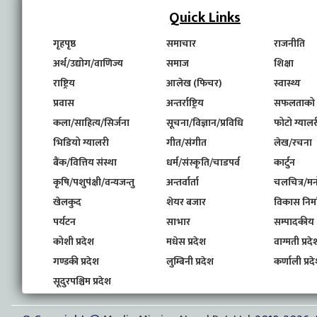
Quick Links
गृहपृष्ठ
समाचार
राजनीति
अर्थ/उद्योग/वाणिज्य
समाज
शिक्षा
राष्ट्रिय
आलेख (फिचर)
स्वास्थ्य
प्रवास
अन्तर्राष्ट्रिय
सफलताको
कला/साहित्य/सिर्जना
सूचना/विज्ञान/प्रविधि
फोटो ग्यालर
भिडियो ग्यालरी
गीत/संगीत
लेख/रचना
बैंक/वित्तिय संस्था
धर्म/संस्कृति/चाडपर्व
कार्टुन
कृषि/पशुपंक्षी/वन्यजन्तु
अन्तर्वार्ता
चलचित्र/मन
खेलकुद
शेयर बजार
विकास निर्
पर्यटन
साभार
सम्पादकीय
कोशी प्रदेश
मधेस प्रदेश
वाग्मती प्रदे
गण्डकी प्रदेश
लुम्बिनी प्रदेश
कर्णाली प्रद
सूदुरपश्चिम प्रदेश