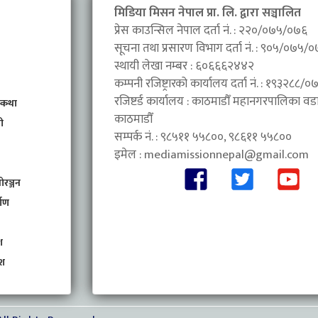
मिडिया मिसन नेपाल प्रा. लि. द्वारा सञ्चालित
प्रेस काउन्सिल नेपाल दर्ता नं. : २२०/०७५/०७६
सूचना तथा प्रसारण विभाग दर्ता नं. : ९०५/०७५/
स्थायी लेखा नम्बर : ६०६६६२४४२
कम्पनी रजिष्ट्रारको कार्यालय दर्ता नं. : १९३२८८
रजिष्टर्ड कार्यालय : काठमाडौँ महानगरपालिका वडा 
 कथा
काठमाडौँ
ी
सम्पर्क नं. : ९८५११ ५५८००, ९८६११ ५५८००
इमेल :
mediamissionnepal@gmail.com
ोरञ्जन
माण
श
ेश