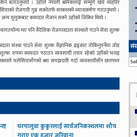
िने बताउनुभयो । उहाँले नेपाली श्रमिकलाई सम्पूर्ण खर्च व्यहोरेर
लेसियाको रोजगारी गुम्न सक्नेतर्फ सरकारको ध्यानाकर्षण गराउनुभयो ।
अन्य मुलुकबाट कामदार लैजान सक्ने उहाँको जिकिर थियो ।
ागतयोग्य भए पनि वैदेशिक रोजगारदाता संस्थाले पाउने सेवा शुल्क
सं
ता संस्था पाउने सेवा शुल्क वैज्ञानिक ढङ्गबाट तोकिनुपर्नेमा जोड
निःशुल्क रुपमा कामदार पठाउन व्यवसायी तयार रहेको उहाँको भनाइ
संग्
 सरकारले मलेसियासँगको श्रम समझदारी गर्दा व्यवसायीसँग छलफल
ष्ट
घरपालुवा कुकुरलाई सार्वजनिकस्थलमा शौच
गराए एक हजार जरिवाना