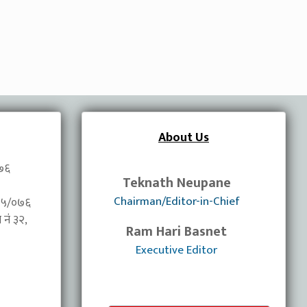
About Us
०७६
Teknath Neupane
Chairman/Editor-in-Chief
/०७५/०७६
नंं ३२,
Ram Hari Basnet
Executive Editor