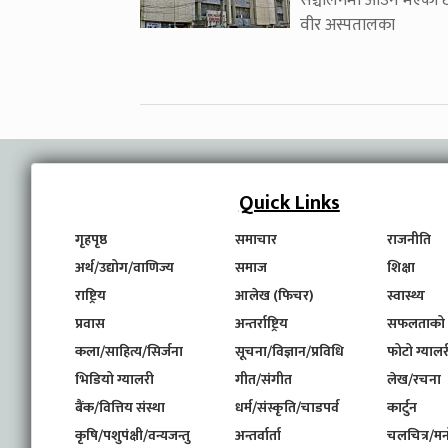
सञ्चालनमा आउने भएको 
वीर अस्पतालका
Quick Links
गृहपृष्ठ
समाचार
राजनीति
अर्थ/उद्योग/वाणिज्य
समाज
शिक्षा
राष्ट्रिय
आलेख (फिचर)
स्वास्थ्य
प्रवास
अन्तर्राष्ट्रिय
सफलताको
कला/साहित्य/सिर्जना
सूचना/विज्ञान/प्रविधि
फोटो ग्यालर
भिडियो ग्यालरी
गीत/संगीत
लेख/रचना
बैंक/वित्तिय संस्था
धर्म/संस्कृति/चाडपर्व
कार्टुन
कृषि/पशुपंक्षी/वन्यजन्तु
अन्तर्वार्ता
चलचित्र/मन