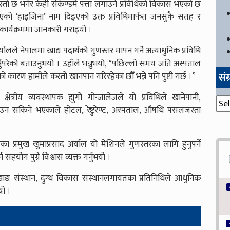
कस्तो छ भनेर केही सेकेण्डमै पत्ता लगाउने प्रविधिको विकास भएको छ
 बनाएको ‘हाइजिना’ नाम दिइएको उक्त प्रविधिमार्फत जनसुकै सतह र
ार्यक्रममा जानकारी गराइयो ।
अर्यालले नेपालमा खाद्य पदार्थको गुणस्तर मापन गर्ने अत्याधुनिक प्रविधि
र्नुपरेको बताउनुभयो । उहाँले भन्नुभयो, “पछिल्लो समय जति अस्पताल
सं
कारण हामीले कस्तो खानपान गरिरहेका छौँ भन्ने पनि पुष्टी गर्छ ।”
 क्षेत्रीय व्यवस्थापक ह्युगो गोन्जालेजले यो प्रविधिले खानेपानी,
संग्
ाउन सकिने भएकाले होटल, रेष्टुरेण्ट, अस्पताल, औषधि पसलजस्ता
ा प्रमुख खुमाप्रसाद अर्याल यो मेशिनले गुणस्तरका लागि हुनुपर्ने
सहयोग पुग्ने विश्वास व्यक्त गर्नुभयो ।
 खाद्य संस्थान, दुग्ध विकास संस्थानलगायतका प्रतिनिधिले आधुनिक
ो ।