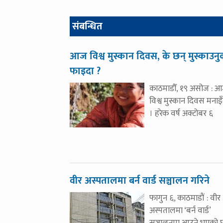
संबन्धित
आज विश्व मुस्कान दिवस, के छन् मुस्काउनु
फाइदा ?
काठमाडौँ, १९ असोज : 
विश्व मुस्कान दिवस मनाइँ
। हरेक वर्ष अक्टोबर ६
वीर अस्पतालमा बर्न वार्ड सञ्चालन गरिने
फागुन ६, काठमाडौं : वीर
अस्पतालमा ‘बर्न वार्ड’