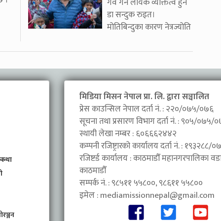
छ ।
गर्व गर्न लायक व्यक्तित्व हुन
डा सन्दुक रुइत।
मोतिबिन्दुका कारण नेत्रज्योति
मिडिया मिसन नेपाल प्रा. लि. द्वारा सञ्चालित
प्रेस काउन्सिल नेपाल दर्ता नं. : २२०/०७५/०७६
सूचना तथा प्रसारण विभाग दर्ता नं. : ९०५/०७५/
स्थायी लेखा नम्बर : ६०६६६२४४२
कम्पनी रजिष्ट्रारको कार्यालय दर्ता नं. : १९३२८८
रजिष्टर्ड कार्यालय : काठमाडौँ महानगरपालिका वडा 
 कथा
काठमाडौँ
ी
सम्पर्क नं. : ९८५११ ५५८००, ९८६११ ५५८००
इमेल :
mediamissionnepal@gmail.com
ोरञ्जन