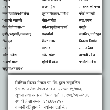
प्रवास
अन्तर्राष्ट्रिय
सफलताको कथा
कला/साहित्य/सिर्जना
सूचना/विज्ञान/प्रविधि
फोटो ग्यालरी
भिडियो ग्यालरी
गीत/संगीत
लेख/रचना
बैंक/वित्तिय संस्था
धर्म/संस्कृति/चाडपर्व
कार्टुन
कृषि/पशुपंक्षी/वन्यजन्तु
अन्तर्वार्ता
चलचित्र/मनोरञ्जन
खेलकुद
शेयर बजार
विकास निर्माण
पर्यटन
साभार
सम्पादकीय
कोशी प्रदेश
मधेस प्रदेश
वाग्मती प्रदेश
गण्डकी प्रदेश
लुम्बिनी प्रदेश
कर्णाली प्रदेश
सूदुरपश्चिम प्रदेश
मिडिया मिसन नेपाल प्रा. लि. द्वारा सञ्चालित
प्रेस काउन्सिल नेपाल दर्ता नं. : २२०/०७५/०७६
सूचना तथा प्रसारण विभाग दर्ता नं. : ९०५/०७५/०७६
स्थायी लेखा नम्बर : ६०६६६२४४२
कम्पनी रजिष्ट्रारको कार्यालय दर्ता नं. :