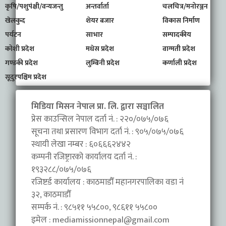
कृषि/पशुपंक्षी/वन्यजन्तु
अन्तर्वार्ता
चलचित्र/मनोरञ्जन
खेलकुद
शेयर बजार
विकास निर्माण
पर्यटन
साभार
सम्पादकीय
कोशी प्रदेश
मधेस प्रदेश
वाग्मती प्रदेश
गण्डकी प्रदेश
लुम्बिनी प्रदेश
कर्णाली प्रदेश
सूदुरपश्चिम प्रदेश
मिडिया मिसन नेपाल प्रा. लि. द्वारा सञ्चालित
प्रेस काउन्सिल नेपाल दर्ता नं. : २२०/०७५/०७६
सूचना तथा प्रसारण विभाग दर्ता नं. : ९०५/०७५/०७६
स्थायी लेखा नम्बर : ६०६६६२४४२
कम्पनी रजिष्ट्रारको कार्यालय दर्ता नं. :
१९३२८८/०७५/०७६
रजिष्टर्ड कार्यालय : काठमाडौँ महानगरपालिका वडा नंं
३२, काठमाडौँ
सम्पर्क नं. : ९८५११ ५५८००, ९८६११ ५५८००
इमेल :
mediamissionnepal@gmail.com