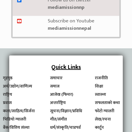
Follow us on twitter
mediamissionnp
Subscribe on Youtube
mediamissionnepal
Quick Links
गृहपृष्ठ
समाचार
राजनीति
अर्थ/उद्योग/वाणिज्य
समाज
शिक्षा
राष्ट्रिय
आलेख (फिचर)
स्वास्थ्य
प्रवास
अन्तर्राष्ट्रिय
सफलताको कथा
कला/साहित्य/सिर्जना
सूचना/विज्ञान/प्रविधि
फोटो ग्यालरी
भिडियो ग्यालरी
गीत/संगीत
लेख/रचना
बैंक/वित्तिय संस्था
धर्म/संस्कृति/चाडपर्व
कार्टुन