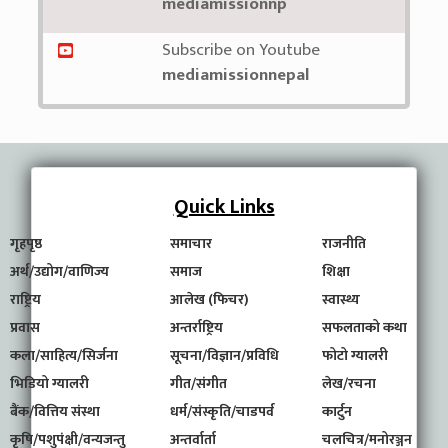
mediamissionnp
Subscribe on Youtube
mediamissionnepal
Quick Links
गृहपृष्ठ
समाचार
राजनीति
अर्थ/उद्योग/वाणिज्य
समाज
शिक्षा
राष्ट्रिय
आलेख (फिचर)
स्वास्थ्य
प्रवास
अन्तर्राष्ट्रिय
सफलताको कथा
कला/साहित्य/सिर्जना
सूचना/विज्ञान/प्रविधि
फोटो ग्यालरी
भिडियो ग्यालरी
गीत/संगीत
लेख/रचना
बैंक/वित्तिय संस्था
धर्म/संस्कृति/चाडपर्व
कार्टुन
कृषि/पशुपंक्षी/वन्यजन्तु
अन्तर्वार्ता
चलचित्र/मनोरञ्जन