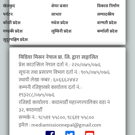
खेलकुद
शेयर बजार
विकास निर्माण
पर्यटन
साभार
सम्पादकीय
कोशी प्रदेश
मधेस प्रदेश
वाग्मती प्रदेश
गण्डकी प्रदेश
लुम्बिनी प्रदेश
कर्णाली प्रदेश
सूदुरपश्चिम प्रदेश
मिडिया मिसन नेपाल प्रा. लि. द्वारा सञ्चालित
प्रेस काउन्सिल नेपाल दर्ता नं. : २२०/०७५/०७६
सूचना तथा प्रसारण विभाग दर्ता नं. : ९०५/०७५/०७६
स्थायी लेखा नम्बर : ६०६६६२४४२
कम्पनी रजिष्ट्रारको कार्यालय दर्ता नं. :
१९३२८८/०७५/०७६
रजिष्टर्ड कार्यालय : काठमाडौँ महानगरपालिका वडा नंं
३२, काठमाडौँ
सम्पर्क नं. : ९८५११ ५५८००, ९८६११ ५५८००
इमेल :
mediamissionnepal@gmail.com