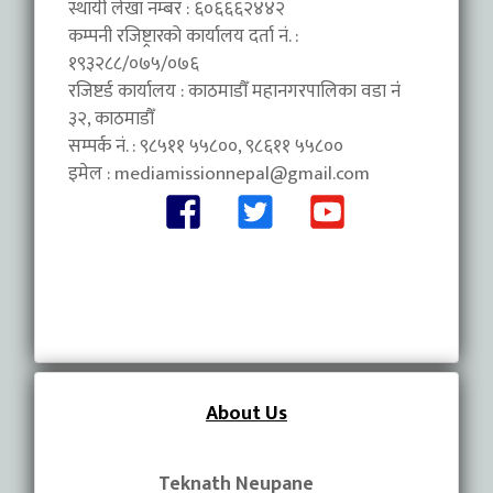
स्थायी लेखा नम्बर : ६०६६६२४४२
कम्पनी रजिष्ट्रारको कार्यालय दर्ता नं. :
१९३२८८/०७५/०७६
रजिष्टर्ड कार्यालय : काठमाडौँ महानगरपालिका वडा नंं
३२, काठमाडौँ
सम्पर्क नं. : ९८५११ ५५८००, ९८६११ ५५८००
इमेल :
mediamissionnepal@gmail.com
About Us
Teknath Neupane