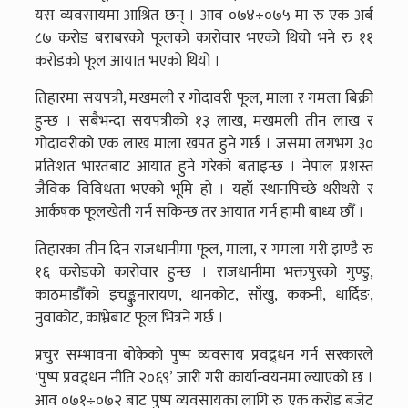
यस व्यवसायमा आश्रित छन् । आव ०७४÷०७५ मा रु एक अर्ब
८७ करोड बराबरको फूलको कारोवार भएको थियो भने रु ११
करोडको फूल आयात भएको थियो ।
तिहारमा सयपत्री, मखमली र गोदावरी फूल, माला र गमला बिक्री
हुन्छ । सबैभन्दा सयपत्रीको १३ लाख, मखमली तीन लाख र
गोदावरीको एक लाख माला खपत हुने गर्छ । जसमा लगभग ३०
प्रतिशत भारतबाट आयात हुने गरेको बताइन्छ । नेपाल प्रशस्त
जैविक विविधता भएको भूमि हो । यहाँ स्थानपिच्छे थरीथरी र
आर्कषक फूलखेती गर्न सकिन्छ तर आयात गर्न हामी बाध्य छौँ ।
तिहारका तीन दिन राजधानीमा फूल, माला, र गमला गरी झण्डै रु
१६ करोडको कारोवार हुन्छ । राजधानीमा भक्तपुरको गुण्डु,
काठमाडौँको इचङ्कुनारायण, थानकोट, साँखु, ककनी, धार्दिङ,
नुवाकोट, काभ्रेबाट फूल भित्रने गर्छ ।
प्रचुर सम्भावना बोकेको पुष्प व्यवसाय प्रवद्र्धन गर्न सरकारले
‘पुष्प प्रवद्र्धन नीति २०६९’ जारी गरी कार्यान्वयनमा ल्याएको छ ।
आव ०७१÷०७२ बाट पुष्प व्यवसायका लागि रु एक करोड बजेट