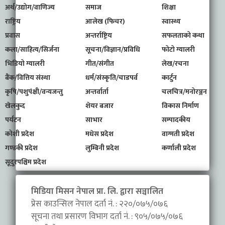
अर्थ/उद्योग/वाणिज्य
समाज
शिक्षा
राष्ट्रिय
आलेख (फिचर)
स्वास्थ्य
प्रवास
अन्तर्राष्ट्रिय
सफलताको कथा
कला/साहित्य/सिर्जना
सूचना/विज्ञान/प्रविधि
फोटो ग्यालरी
भिडियो ग्यालरी
गीत/संगीत
लेख/रचना
बैंक/वित्तिय संस्था
धर्म/संस्कृति/चाडपर्व
कार्टुन
कृषि/पशुपंक्षी/वन्यजन्तु
अन्तर्वार्ता
चलचित्र/मनोरञ्जन
खेलकुद
शेयर बजार
विकास निर्माण
पर्यटन
साभार
सम्पादकीय
कोशी प्रदेश
मधेस प्रदेश
वाग्मती प्रदेश
गण्डकी प्रदेश
लुम्बिनी प्रदेश
कर्णाली प्रदेश
सूदुरपश्चिम प्रदेश
मिडिया मिसन नेपाल प्रा. लि. द्वारा सञ्चालित
प्रेस काउन्सिल नेपाल दर्ता नं. : २२०/०७५/०७६
सूचना तथा प्रसारण विभाग दर्ता नं. : ९०५/०७५/०७६