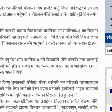
खिएको मौरीको गोलामा विष हालेर मार्नु किसानविरुद्धको अपराध
लाई आग्रह गर्नुभयो । पौडेलले पीडितलाई उचित क्षतिपूर्ति दिन समेत
मौरी चराउने क्रममा चितवनको कालिका नगरपालिका–९ का किसान
सं
गरिएको महासङ्घले जनाएको छ । “मेरो ४४ गोलाभित्रै विष हालेको
” नेपालले रासससँग भन्नुभयो । यस्तै अवस्था रहे व्यवसायबाटै हात
संग्
ति नपुगोस् भनेर कात्तिक ४ गते विषादीले मौरी मरेपछि उक्त घारलाई
हिलो भने होइन । दाङमा पटक÷पटक यस्ता घटना भइरहेका छन् ।
नष्ट भएको थियो ।
 र विष्णु भुसालको मौरीका गोला यसैगरी नष्ट गरिएको महासङ्घका
पालनले गति लिन लागेको बेला यस्ता घटनाले हामीलाई आहत बनाएको
ाधिक मनोवृत्ति बढ्छ र किसान निरुत्साहित हुन्छन् ।”
। चितवन, काठमाडाँैलगायत तराईका जिल्लाबाट अहिले दाङमा मौरी
ल्ने भएकाले दाङमा चितवन, काठमाडाँै, मकवानपुर, सर्लाही, बाँके,