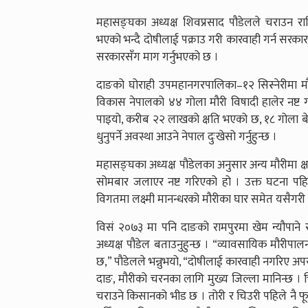
महासङ्घका अध्यक्ष शिवप्रसाद पौडेलले चराउन रा
भएको भन्दै दोषीलाई पक्राउ गरी कारवाही गर्न सरकार
सरकारसँग माग गर्नुभएको छ ।
दाङको घोराही उपमहानगरपालिका–१२ सिस्नेरीमा 
विकास नेपालको ४४ गोला मौरी विषादी हालेर नष्ट 
पाइयो, करीब २२ लाखको क्षति भएको छ, १८ गोला बेचेँ
धुनुपर्ने अवस्था आउने नेपाल दुःखेसो गर्नुहुन्छ ।
महासङ्घका अध्यक्ष पौडेलका अनुसार अन्य मौरीमा क्ष
सोमबार जलाएर नष्ट गरिएको हो । उक्त घटना प
विगतमा लक्ष्मी मानन्धरको मौरीका घार समेत यसैगरी 
विसं २०७३ मा पनि दाङको रामपुरमा खेम न्यौपाने
अध्यक्ष पौडेल बताउनुहुन्छ । “व्यावसायिक मौरी
छ,” पौडेलले भन्नुभयो, “दोषीलाई कारवाही नगरिए अपर
दाङ, मौरीको चरनका लागि मुख्य जिल्ला मानिन्छ 
चराउने किसानको भीड छ । तोरी र चिउरी पहिले नै फू