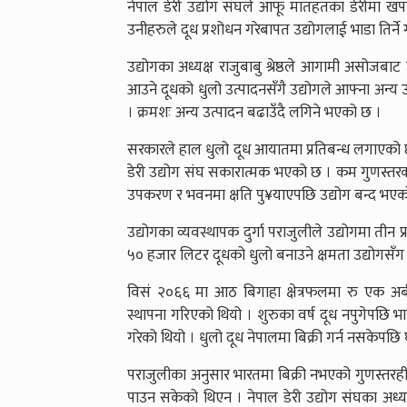
नेपाल डेरी उद्योग संघले आफू मातहतका डेरीमा खप
उनीहरुले दूध प्रशोधन गरेबापत उद्योगलाई भाडा तिर्न
उद्योगका अध्यक्ष राजुबाबु श्रेष्ठले आगामी असोजबा
आउने दूधको धुलो उत्पादनसँगै उद्योगले आफ्ना अन्य उ
। क्रमशः अन्य उत्पादन बढाउँदै लगिने भएको छ ।
सरकारले हाल धुलो दूध आयातमा प्रतिबन्ध लगाएको छ ।
डेरी उद्योग संघ सकारात्मक भएको छ । कम गुणस्तरको 
उपकरण र भवनमा क्षति पु¥याएपछि उद्योग बन्द भएक
उद्योगका व्यवस्थापक दुर्गा पराजुलीले उद्योगमा ती
५० हजार लिटर दूधको धुलो बनाउने क्षमता उद्योगसँग छ 
विसं २०६६ मा आठ बिगाहा क्षेत्रफलमा रु एक अर्
स्थापना गरिएको थियो । शुरुका वर्ष दूध नपुगेपछि भ
गरेको थियो । धुलो दूध नेपालमा बिक्री गर्न नसकेपछि 
पराजुलीका अनुसार भारतमा बिक्री नभएको गुणस्तरहीन
पाउन सकेको थिएन । नेपाल डेरी उद्योग संघका अध्यक