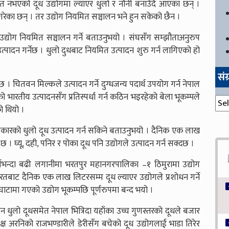
त नभएको दूध उद्योगमा ल्याएर धुलो र नौनी बनाउँदै आएका छन् ।
े गरेका छन् । तर उद्योग नियमित सञ्चालन भने हुन सकेको छैन ।
ट उद्योग नियमित सञ्चालन गर्ने बताउनुभयो । संघसँग सम्झौताअनुरुप
त्पादन गर्नेछ । धुलो दुधबाट नियमित उत्पादन शुरु गर्न लागिएको हो
सं
 चितवन मिल्कले उत्पादन गर्ने दुग्धजन्य पदार्थ उपयोग गर्न नेपाल
भारतीय उत्पादनसँग प्रतिस्पर्धा गर्न कठिन भइरहेको बेला भूकम्पले
संग्
ो थियो ।
न प्रकारको धुलो दूध उत्पादन गर्न सकिने बताउनुभयो । दैनिक एक लाख
। घ्यू, दही, पनिर र पोका दूध पनि उद्योगले उत्पादन गर्न सक्दछ ।
बभन्दा बढी लगानीमा भरतपुर महानगरपालिका –१ ठिमुरामा उद्योग
ारतबाट दैनिक एक लाख लिटरसम्म दूध ल्याएर उद्योगले प्रशोधन गर्ने
घाटामा गएको उद्योग भूकम्पछि पूर्णरुपमा बन्द भयो ।
 धुलो दूधसमेत नेपाल भित्रिदा यहाँका उच्च गुणस्तरको दूधले बजार
्ष अरनिको राजभण्डारीले डेरीसँग बचेको दूध उद्योगलाई भाडा तिरेर