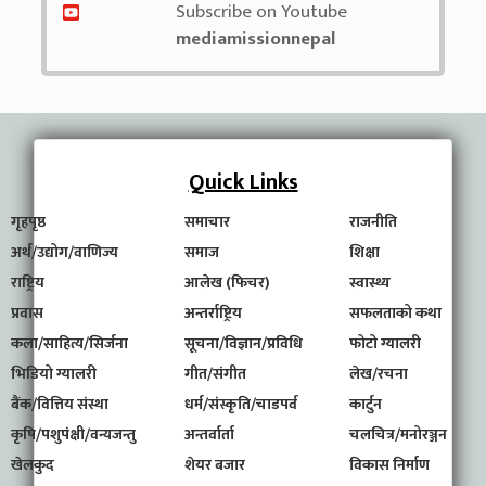
Subscribe on Youtube
mediamissionnepal
Quick Links
गृहपृष्ठ
समाचार
राजनीति
अर्थ/उद्योग/वाणिज्य
समाज
शिक्षा
राष्ट्रिय
आलेख (फिचर)
स्वास्थ्य
प्रवास
अन्तर्राष्ट्रिय
सफलताको कथा
कला/साहित्य/सिर्जना
सूचना/विज्ञान/प्रविधि
फोटो ग्यालरी
भिडियो ग्यालरी
गीत/संगीत
लेख/रचना
बैंक/वित्तिय संस्था
धर्म/संस्कृति/चाडपर्व
कार्टुन
कृषि/पशुपंक्षी/वन्यजन्तु
अन्तर्वार्ता
चलचित्र/मनोरञ्जन
खेलकुद
शेयर बजार
विकास निर्माण