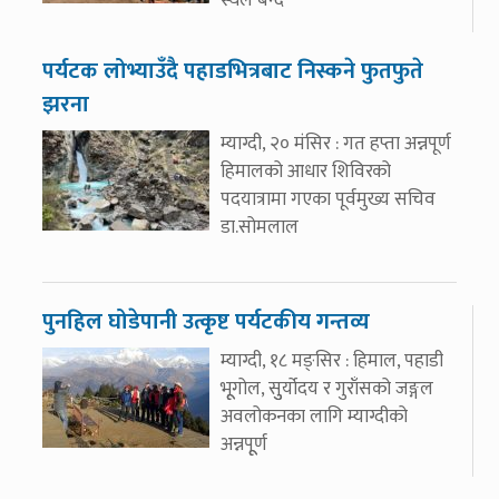
स्थल बन्दै
पर्यटक लोभ्याउँदै पहाडभित्रबाट निस्कने फुतफुते
झरना
म्याग्दी, २० मंसिर : गत हप्ता अन्नपूर्ण
हिमालको आधार शिविरको
पदयात्रामा गएका पूर्वमुख्य सचिव
डा.सोमलाल
पुनहिल घोडेपानी उत्कृष्ट पर्यटकीय गन्तव्य
म्याग्दी, १८ मङ्सिर : हिमाल, पहाडी
भूूगोल, सुुर्योदय र गुराँसको जङ्गल
अवलोकनका लागि म्याग्दीको
अन्नपूूर्ण