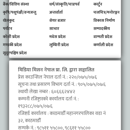
बैंक/वित्तिय संस्था
धर्म/संस्कृति/चाडपर्व
कार्टुन
कृषि/पशुपंक्षी/वन्यजन्तु
अन्तर्वार्ता
चलचित्र/मनोरञ्जन
खेलकुद
शेयर बजार
विकास निर्माण
पर्यटन
साभार
सम्पादकीय
कोशी प्रदेश
मधेस प्रदेश
वाग्मती प्रदेश
गण्डकी प्रदेश
लुम्बिनी प्रदेश
कर्णाली प्रदेश
सूदुरपश्चिम प्रदेश
मिडिया मिसन नेपाल प्रा. लि. द्वारा सञ्चालित
प्रेस काउन्सिल नेपाल दर्ता नं. : २२०/०७५/०७६
सूचना तथा प्रसारण विभाग दर्ता नं. : ९०५/०७५/०७६
स्थायी लेखा नम्बर : ६०६६६२४४२
कम्पनी रजिष्ट्रारको कार्यालय दर्ता नं. :
१९३२८८/०७५/०७६
रजिष्टर्ड कार्यालय : काठमाडौँ महानगरपालिका वडा नंं
३२, काठमाडौँ
सम्पर्क नं. : ९८५११ ५५८००, ९८६११ ५५८००