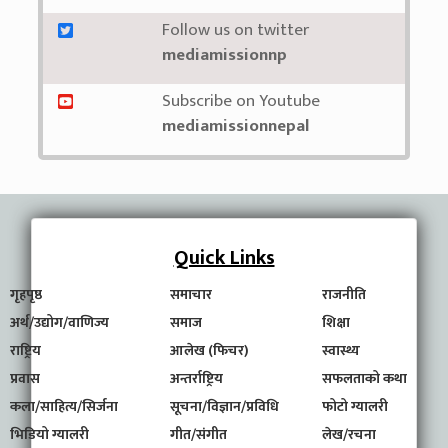
Follow us on twitter
mediamissionnp
Subscribe on Youtube
mediamissionnepal
Quick Links
गृहपृष्ठ
समाचार
राजनीति
अर्थ/उद्योग/वाणिज्य
समाज
शिक्षा
राष्ट्रिय
आलेख (फिचर)
स्वास्थ्य
प्रवास
अन्तर्राष्ट्रिय
सफलताको कथा
कला/साहित्य/सिर्जना
सूचना/विज्ञान/प्रविधि
फोटो ग्यालरी
भिडियो ग्यालरी
गीत/संगीत
लेख/रचना