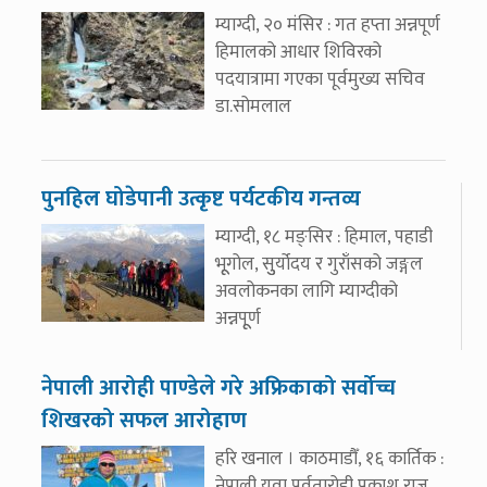
म्याग्दी, २० मंसिर : गत हप्ता अन्नपूर्ण
हिमालको आधार शिविरको
पदयात्रामा गएका पूर्वमुख्य सचिव
डा.सोमलाल
पुनहिल घोडेपानी उत्कृष्ट पर्यटकीय गन्तव्य
म्याग्दी, १८ मङ्सिर : हिमाल, पहाडी
भूूगोल, सुुर्योदय र गुराँसको जङ्गल
अवलोकनका लागि म्याग्दीको
अन्नपूूर्ण
नेपाली आरोही पाण्डेले गरे अफ्रिकाको सर्वोच्च
शिखरको सफल आरोहाण
हरि खनाल । काठमाडौँ, १६ कार्तिक :
नेपाली युवा पर्वतारोही प्रकाश राज