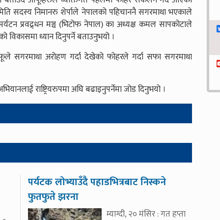
ो बताउँदै आफूहरुले व्यक्तिगत पहलमा फोहर संकलन गर्दै आएको
िति सदस्य निमानरु शेर्पाले नेपालको पहिचाननै सगरमाथा भएकाले
न प्रवद्र्धन मञ्च (भिटोफ नेपाल) का अध्यक्ष कमल सापकोटाले
नको विकासमा ध्यान दिनुपर्ने बताउनुभयो ।
फूले सगरमाथा अरोहण गर्दा देखेको फोहरले गर्दा सफा सगरमाथा
ानलाई राष्ट्रियरुपमा अघि बढाइनुपर्नेमा जोड दिनुभयो ।
पर्यटक लोभ्याउँदै पहाडभित्रबाट निस्कने
फुतफुते झरना
म्याग्दी, २० मंसिर : गत हप्ता