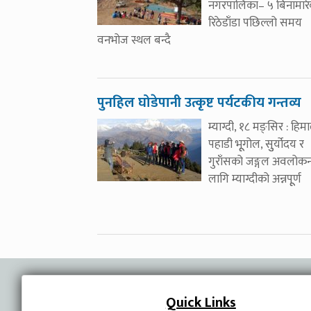
नगरपालिका– ५ बिनामारे
रिठेडाँडा पछिल्लो समय
वनभोज स्थल बन्दै
पुनहिल घोडेपानी उत्कृष्ट पर्यटकीय गन्तव्य
म्याग्दी, १८ मङ्सिर : हिम
पहाडी भूूगोल, सुुर्योदय र
गुराँसको जङ्गल अवलोक
लागि म्याग्दीको अन्नपूूर्ण
Quick Links