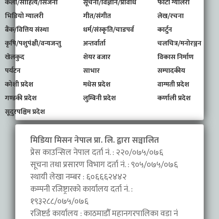
कला/साहित्य/सिर्जना
सूचना/विज्ञान/प्रविधि
फोटो ग्यालरी
भिडियो ग्यालरी
गीत/संगीत
लेख/रचना
बैंक/वित्तिय संस्था
धर्म/संस्कृति/चाडपर्व
कार्टुन
कृषि/पशुपंक्षी/वन्यजन्तु
अन्तर्वार्ता
चलचित्र/मनोरञ्जन
खेलकुद
शेयर बजार
विकास निर्माण
पर्यटन
साभार
सम्पादकीय
कोशी प्रदेश
मधेस प्रदेश
वाग्मती प्रदेश
गण्डकी प्रदेश
लुम्बिनी प्रदेश
कर्णाली प्रदेश
सूदुरपश्चिम प्रदेश
मिडिया मिसन नेपाल प्रा. लि. द्वारा सञ्चालित
प्रेस काउन्सिल नेपाल दर्ता नं. : २२०/०७५/०७६
सूचना तथा प्रसारण विभाग दर्ता नं. : ९०५/०७५/०७६
स्थायी लेखा नम्बर : ६०६६६२४४२
कम्पनी रजिष्ट्रारको कार्यालय दर्ता नं. :
१९३२८८/०७५/०७६
रजिष्टर्ड कार्यालय : काठमाडौँ महानगरपालिका वडा नंं