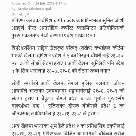
Published On : 24 July, 2018 4:44 pm
By : Media Mission Nepal
On : खेलकुद
एपिएफ क्लबका दीपेश धामी र ज्येष्ठ ब्याडमिन्टनका सुनिल जोशी
अन्नपूर्ण पोस्ट अन्तर्राष्टिय कर्पोरेट ब्याडमिन्टन प्रतियोगिताको
पुरुष एकलतर्फ तेस्रो चरणमा प्रवेश गरेका छन् ।
त्रिपुरेश्वरस्थित राष्ट्रिय खेलकूद परिषद् (राखेप) कभर्डहल कोर्टमा
भएको खेलमा दीपेशले प्रदेश नं ५ का निरञ्जन चौधरीलाई २१–१०,
२१–७ को सोझो सेटमा हराए । अर्को खेलमा सुनिलले पनि प्रदेश
५ कै शिव थापालाई २१–७, २१–६ को सेटमा स्तब्ध बनाए ।
सोही स्पर्धाको अर्को खेलमा नेपाल पुलिस क्लबका जीवन
आचार्यले भारतका उदयबहादुर भट्टाचार्यलाई २१–६, २१–९ को
सेटमा हराए । बैकुण्ठ श्रेष्ठले प्रदेश ४ का भूगोल गुरुङसँग
वाकओभर पाए । पुलिसका दीपक बोहोराले प्रदेश ६ का
जीतप्रसाद लामिछानेलाई २१–११, २१–८ ले हराए ।
अन्य खेलमा भारतका शुभ डेले प्रदेश १ का प्रनिशसिंह ठकुरीलाई
२१–१६, २१–१९, एपिएफका विजित थापामगरले बाँकेका सरोज