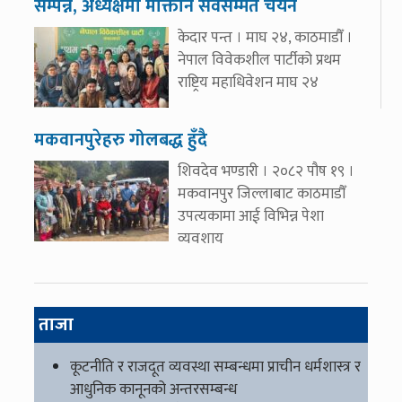
सम्पन्न, अध्यक्षमा मोक्तान सर्वसम्मत चयन
केदार पन्त । माघ २४, काठमाडौँ ।
नेपाल विवेकशील पार्टीको प्रथम
राष्ट्रिय महाधिवेशन माघ २४
मकवानपुरेहरु गोलबद्ध हुँदै
शिवदेव भण्डारी । २०८२ पौष १९ ।
मकवानपुर जिल्लाबाट काठमाडौँ
उपत्यकामा आई विभिन्न पेशा
व्यवशाय
ताजा
कूटनीति र राजदूत व्यवस्था सम्बन्धमा प्राचीन धर्मशास्त्र र
आधुनिक कानूनको अन्तरसम्बन्ध