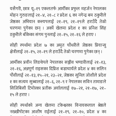
यसैगरी, छात्र यू–१९ एकलतर्फ आर्मीका प्रफुल महर्जन नेपालका
मोहन गुरुङलाई २१–४, २१–८ र प्रदेश ६ का नगेन्द्र बम ठकुरीले
जेष्ठका अभियान कस्यपलाई २१–१९, २१–१९ले हराउँदै तेस्रो
चरणमा पुगेका छन् । अर्को खेलमा प्रदेश १ का प्रनिश सिंह
ठकुरीले बाँकेका संगम पुनलाई २१–१५, २१–१६ ले हराए ।
सोही स्पर्धामा प्रदेश ७ का अमृत चौधरीले जेष्ठका प्रियान्सु
क्षेत्रीलाई २१–१५, २१–१९ ले हराउँदै तेस्रो चरणमा पुगेका छन् ।
आर्मीका प्रवीन लिङथेपले नेपालका सञ्जीव भण्डारीलाई २१–१३,
२१–१६, अन्नपूर्ण राइसका दिप्रिश बज्राचार्यले प्रदेश ४ का सलिन
पौवीलाई २१–१३, १५–२१, २३–२१, जेष्ठका सुनिल जोशीले प्रदेश
१ का सत्यम सुब्बालाई २१–६, २१–९ र नेपालका सविन तामाङले
सिजिबिसी टिमोरका प्रतीक अर्याललाई १७–२१, २१–१७, २१–
१५ ले हराए ।
सोही स्पर्धाको अन्य खेलमा टंकेश्वरका विनायकलाल श्रेष्ठले
नख्खीपोटका आशीष राईलाई २१–१९, २१–१०, प्रदेश ४ का