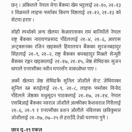
छन् । अकिलले नेपाल मेगा बैंकमा खेम भट्टलाई २१–१०, २१–१३
र विक्रमले लाइफ फर्माका किरण विष्टलाई २१–१२, २१–१३ को
सेटमा हराए ।
सोही स्पर्धाको अन्य खेलमा केआरएसका राम बानियाँले नेपाल
राष्ट्र बैंकका नारायणप्रसाद पौडेललाई २१–४, २१–६, आरएस
अन्ट्रक्सनका रजिन खड्काले हिमालयन बैंकका सुरजनबहादुर
सिंहलाई २१–९, २१–२, राष्ट्र बैंकका बमबहादुर मिश्रले सेन्चुरी
बैंकका रञ्जन खड्कालाई २१–१७, २१–१५, जेष्ठ सेभिङका सुजन
थापाले एनएसीका नवीन मगरसँग वाकओभर पाए ।
अर्को खेलमा जेष्ठ सेभिङकै सुनिल जोशीले सेन्ट जेभियरका
सुनिल रत्न बराईलाई २१–९, २१–८, लाइफ फर्माका विनोद
पौडेलले जेष्ठका मधुसूदन पाठकलाई २१–१७, २१–१४, नेपाल
एसबिआई बैंकका नवराज जोशीले अल्कीका केशवराज गिरीलाई
२१–६, २१–९ र एनएसीका प्रशन ओलीले नविलका छविकुमार
जोशीलाई २१–१७, २७–२५ ले हराउँदै तेस्रो चरणमा पुगे ।
छात्र यू–१९ एकल