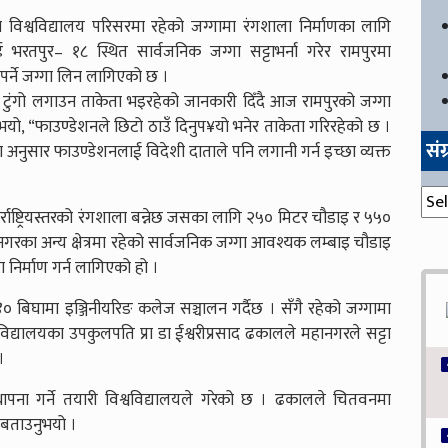
न विश्वविद्यालय परिसरमा रहेको जग्गामा रंगशाला निर्माणका लागि
 भरतपुर– १८ स्थित सार्वजनिक जग्गा सट्टाभर्ना गरेर रामपुरमा
पर्ने जग्गा लिन लागिएको छ ।
 टुंगो लगाउन ताकेता भइरहेको जानकारी दिँदै आज रामपुरको जग्गा
भयो, “फाउण्डेशनले छिटो ठाउँ दिनुप¥यो भनेर ताकेता गरिरहेको छ ।
सं
नुसार फाउण्डेशनलाई विदेशी दाताले पनि लगानी गर्न इच्छा व्यक्त
संग्
्राष्ट्रियस्तरको रंगशाला बन्नेछ जसका लागि २५० मिटर चौडाइ र ५५०
रका अन्य क्षेत्रमा रहेको सार्वजनिक जग्गा आवश्यक लम्बाइ चौडाइ
 निर्माण गर्न लागिएको हो ।
 ४० बिघामा इञ्जिनीयरिङ कलेज सञ्चालन गर्दैछ । सँगै रहेको जग्गामा
वविद्यालयका उपकुलपति प्रा डा ईश्वरीप्रसाद ढकालले महानगरले सट्टा
।
 स्थापना गर्ने तयारी विश्वविद्यालयले गरेको छ । ढकालले चितवनमा
े बताउनुभयो ।