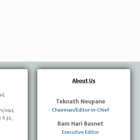
About Us
०७६
Teknath Neupane
Chairman/Editor-in-Chief
/०७५/०७६
नंं ३२,
Ram Hari Basnet
Executive Editor