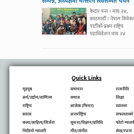
सम्पन्न, अध्यक्षमा मोक्तान सर्वसम्मत चयन
केदार पन्त । माघ २४,
काठमाडौँ । नेपाल विवे
पार्टीको प्रथम राष्ट्रिय
महाधिवेशन माघ २४
Quick Links
गृहपृष्ठ
समाचार
राजनीति
अर्थ/उद्योग/वाणिज्य
समाज
शिक्षा
राष्ट्रिय
आलेख (फिचर)
स्वास्थ्य
प्रवास
अन्तर्राष्ट्रिय
सफलताको
कला/साहित्य/सिर्जना
सूचना/विज्ञान/प्रविधि
फोटो ग्यालर
भिडियो ग्यालरी
गीत/संगीत
लेख/रचना