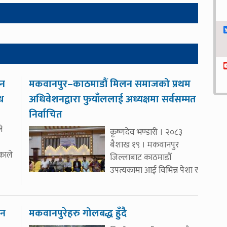
ीन
मकवानपुर–काठमाडौं मिलन समाजको प्रथम
्ध
अधिवेशनद्वारा फुयाँललाई अध्यक्षमा सर्वसम्मत
निर्वाचित
े
कृष्णदेव भण्डारी । २०८३
बैशाख १९ । मकवानपुर
िकाले
जिल्लाबाट काठमाडौँ
उपत्यकामा आई विभिन्न पेशा र
शन
मकवानपुरेहरु गोलबद्ध हुँदै