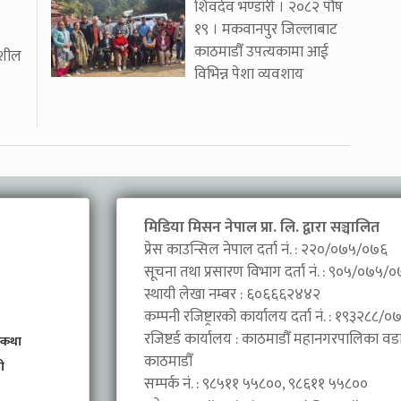
शिवदेव भण्डारी । २०८२ पौष
१९ । मकवानपुर जिल्लाबाट
काठमाडौँ उपत्यकामा आई
कशील
विभिन्न पेशा व्यवशाय
मिडिया मिसन नेपाल प्रा. लि. द्वारा सञ्चालित
प्रेस काउन्सिल नेपाल दर्ता नं. : २२०/०७५/०७६
सूचना तथा प्रसारण विभाग दर्ता नं. : ९०५/०७५/
स्थायी लेखा नम्बर : ६०६६६२४४२
कम्पनी रजिष्ट्रारको कार्यालय दर्ता नं. : १९३२८८
रजिष्टर्ड कार्यालय : काठमाडौँ महानगरपालिका वडा 
 कथा
काठमाडौँ
ी
सम्पर्क नं. : ९८५११ ५५८००, ९८६११ ५५८००