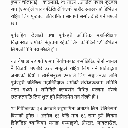
कुमार चौलागाई । काठमाडौँ, १९ साउन : अखिल नेपाल फूटबल
संघ (एन्फा)ले चार वर्षदेखि रोकिएको शहीद स्मारक ‘ए’ डिभिजन
राष्ट्रिय लिग फूटबल प्रतियोगिता आगामी असोजदेखि गर्ने भएको
छ ।
पूर्वराष्ट्रिय खेलाडी तथा पूर्वप्रहरी अतिरिक्त महानिरीक्षक
विज्ञानराज शर्माको नेतृत्वमा रहेको लिग कमिटिले ‘ए’ डिभिजन
लिगको मिति तय गरेको हो ।
गत वैशाख २२ गते एन्फा निर्वाचनबाट कर्माछिरिङ शेर्पा प्यानल
नै विजयी भएपछि उक्त समूहले राष्ट्रिय लिग गर्ने प्रतिबद्धता
जनाएको थियो । त्यसैअनुरुप एन्फाले लिग सञ्चालनका लागि
पूर्वप्रहरी अतिरिक्त महानिरीक्षक शर्माको संयोजकत्वमा समिति
गठन ग¥यो । समितिले क्लबसँग विभिन्न चरणमा गरेको
छलफलपछि लिग शुरु हुने मितिसमेत तय गरेको हो ।
‘ए’ डिभिजनका १४ क्लबले सहभागिता जनाउने लिग ‘रेलिगेसन’
बिनाको हुनेछ । असोज १३ देखि माघ १६ सम्म हुने लिगमा
डिफेन्डिङ च्याम्पियन मनाङ मस्र्याङ्दी, थ्रीस्टार, जावलाखेल,