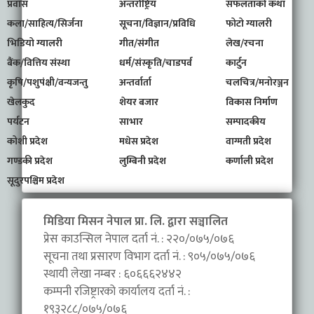
प्रवास
अन्तर्राष्ट्रिय
सफलताको कथा
कला/साहित्य/सिर्जना
सूचना/विज्ञान/प्रविधि
फोटो ग्यालरी
भिडियो ग्यालरी
गीत/संगीत
लेख/रचना
बैंक/वित्तिय संस्था
धर्म/संस्कृति/चाडपर्व
कार्टुन
कृषि/पशुपंक्षी/वन्यजन्तु
अन्तर्वार्ता
चलचित्र/मनोरञ्जन
खेलकुद
शेयर बजार
विकास निर्माण
पर्यटन
साभार
सम्पादकीय
कोशी प्रदेश
मधेस प्रदेश
वाग्मती प्रदेश
गण्डकी प्रदेश
लुम्बिनी प्रदेश
कर्णाली प्रदेश
सूदुरपश्चिम प्रदेश
मिडिया मिसन नेपाल प्रा. लि. द्वारा सञ्चालित
प्रेस काउन्सिल नेपाल दर्ता नं. : २२०/०७५/०७६
सूचना तथा प्रसारण विभाग दर्ता नं. : ९०५/०७५/०७६
स्थायी लेखा नम्बर : ६०६६६२४४२
कम्पनी रजिष्ट्रारको कार्यालय दर्ता नं. :
१९३२८८/०७५/०७६