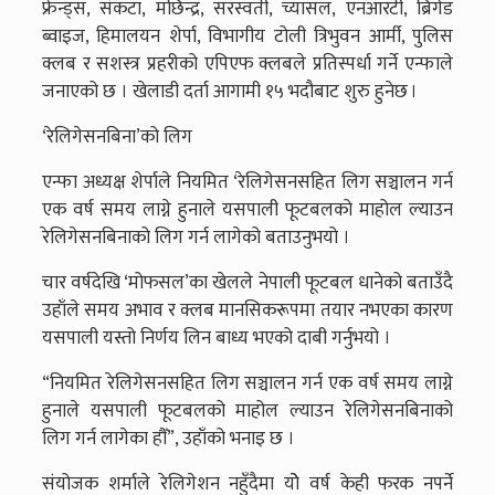
फ्रेन्ड्स, संकटा, मछिन्द्र, सरस्वती, च्यासल, एनआरटी, ब्रिगेड
ब्वाइज, हिमालयन शेर्पा, विभागीय टोली त्रिभुवन आर्मी, पुलिस
क्लब र सशस्त्र प्रहरीको एपिएफ क्लबले प्रतिस्पर्धा गर्ने एन्फाले
जनाएको छ । खेलाडी दर्ता आगामी १५ भदौबाट शुरु हुनेछ ।
‘रेलिगेसनबिना’को लिग
एन्फा अध्यक्ष शेर्पाले नियमित ‘रेलिगेसनसहित लिग सञ्चालन गर्न
एक वर्ष समय लाग्ने हुनाले यसपाली फूटबलको माहोल ल्याउन
रेलिगेसनबिनाको लिग गर्न लागेको बताउनुभयो ।
चार वर्षदेखि ‘मोफसल’का खेलले नेपाली फूटबल धानेको बताउँदै
उहाँले समय अभाव र क्लब मानसिकरूपमा तयार नभएका कारण
यसपाली यस्तो निर्णय लिन बाध्य भएको दाबी गर्नुभयो ।
“नियमित रेलिगेसनसहित लिग सञ्चालन गर्न एक वर्ष समय लाग्ने
हुनाले यसपाली फूटबलको माहोल ल्याउन रेलिगेसनबिनाको
लिग गर्न लागेका हौँ”, उहाँको भनाइ छ ।
संयोजक शर्माले रेलिगेशन नहुँदैमा योे वर्ष केही फरक नपर्ने