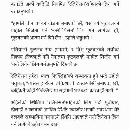
बताउँदै अर्को वर्षदेखि नियमित ‘रेलिगेसन’सहितको लिग गर्ने
बताउनुभयो ।
“हामीले तीन वर्षको योजना बनाएको छौँ, यस वर्ष फूटबलको
माहोल सिर्जना गर्न ‘ननरेलिगेसन’ लिग गर्न लागेका हौँ,
फूटबलको आत्मा मर्न दिने छैन”, उहाँले भन्नुभयो ।
एसियाली फूटलब संघ (एफसी) र विश्व फूटबलको सर्वोच्च
निकाय (फिफा)ले पनि नेपालमा फूटबलको माहोल सिर्जना गर्न
‘ननरेलिगेन’ लिग गर्न अनुमति दिएको छ ।
रेलिगेसन नुहँदा ‘म्याच फिक्सिङ’को सम्भावना हुने भन्दै उहाँले
भन्नुभयो, “त्यसलाई रोक्न शक्तिशाली ‘टास्कफोर्स’ बनाएका छौँ,
कहिँकतै कोही ‘फिक्सिङ’मा सहभागी भए कडा कारबाही गर्छौं ।”
अहिलेको स्थितिमा ‘रेलिगेसन’सहितको लिग गर्दा पूर्वाधार,
खेलाडी र क्लबको आर्थिक स्थिति कमजोर भएको अवस्थामा धेरै
क्लबले सहभागिता नजनाउने स्थिति आएकाले ननरेलिगेसन लिग
गर्न लागेको उहाँको भनाइ छ ।