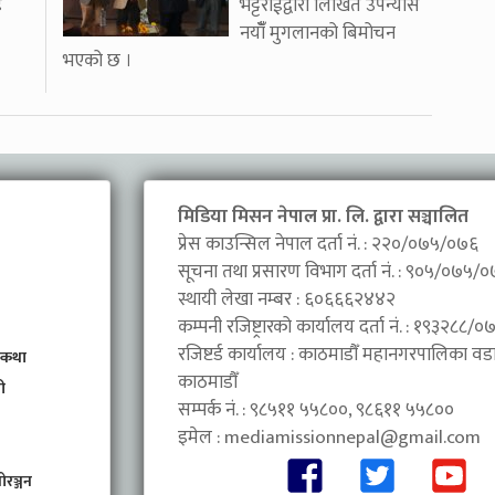
ई
भट्टराईद्वारा लिखित उपन्यास
नयाँँ मुगलानको बिमोचन
भएको छ ।
मिडिया मिसन नेपाल प्रा. लि. द्वारा सञ्चालित
प्रेस काउन्सिल नेपाल दर्ता नं. : २२०/०७५/०७६
सूचना तथा प्रसारण विभाग दर्ता नं. : ९०५/०७५/
स्थायी लेखा नम्बर : ६०६६६२४४२
कम्पनी रजिष्ट्रारको कार्यालय दर्ता नं. : १९३२८८
रजिष्टर्ड कार्यालय : काठमाडौँ महानगरपालिका वडा 
 कथा
काठमाडौँ
ी
सम्पर्क नं. : ९८५११ ५५८००, ९८६११ ५५८००
इमेल :
mediamissionnepal@gmail.com
ोरञ्जन