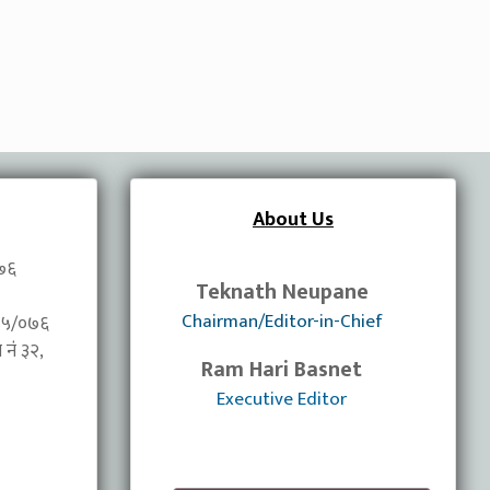
About Us
०७६
Teknath Neupane
Chairman/Editor-in-Chief
/०७५/०७६
नंं ३२,
Ram Hari Basnet
Executive Editor