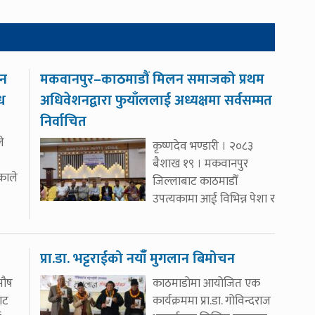
ीन
मकवानपुर–काठमाडौं मिलन समाजको प्रथम
्ध
अधिवेशनद्वारा फुयाँललाई अध्यक्षमा सर्वसम्मत
निर्वाचित
े
कृष्णदेव भण्डारी । २०८३
बैशाख १९ । मकवानपुर
िकाले
जिल्लाबाट काठमाडौँ
उपत्यकामा आई विभिन्न पेशा र
प्रा.डा. भट्टराईको नयाँँ मुगलान बिमोचन
पौष
काठमाडोमा आयोजित एक
ाट
कार्यक्रममा प्रा.डा. गोविन्दराज