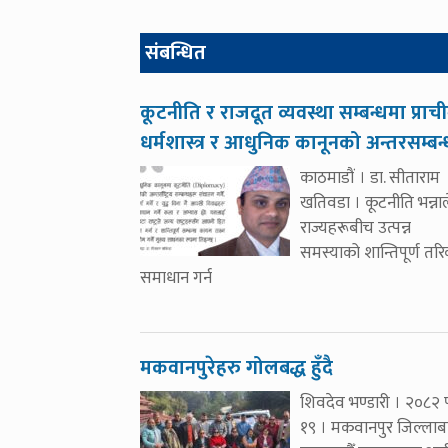
संबन्धित
कूटनीति र राजदूत व्यवस्था सम्बन्धमा प्राच
धर्मशास्त्र र आधुनिक कानूनको अन्तरसम्बन
काठमाडौं । डा. सीताराम
खतिवडा । कूटनीति भन्नाल
राज्यहरूबीच उत्पन्न
समस्याको शान्तिपूर्ण तर
समाधान गर्न
मकवानपुरेहरु गोलबद्ध हुँदै
शिवदेव भण्डारी । २०८२ 
१९ । मकवानपुर जिल्लाब