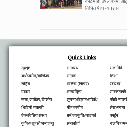
काठमाडौँ उपत्यकामा आ
विभिन्न पेशा व्यवशाय
Quick Links
गृहपृष्ठ
समाचार
राजनीति
अर्थ/उद्योग/वाणिज्य
समाज
शिक्षा
राष्ट्रिय
आलेख (फिचर)
स्वास्थ्य
प्रवास
अन्तर्राष्ट्रिय
सफलताको
कला/साहित्य/सिर्जना
सूचना/विज्ञान/प्रविधि
फोटो ग्यालर
भिडियो ग्यालरी
गीत/संगीत
लेख/रचना
बैंक/वित्तिय संस्था
धर्म/संस्कृति/चाडपर्व
कार्टुन
कृषि/पशुपंक्षी/वन्यजन्तु
अन्तर्वार्ता
चलचित्र/मन